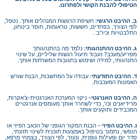
הטיפולי להבנת הקושי ולפתרונו.
ב. ההיבט הרגשי:
חשיפת הרגשות המנהלים אותך. נטפל,
לפי הצורך, בפחדים, חששות, טראומות, חוסר ביטחון,
התלבטויות וכיו"ב .
ג. ההיבט ההתנהגותי:
נלמד מה בהתנהגותך
מפריע/מעכב? נעבוד תיעול רגשות שליליים, על שינוי
התנהגותי, למידה ושימוש בתגובות המשרתות אותך.
ד. ההיבט התודעתי
: עבודה על המחשבות, הבנת שורש
האמונות המעכבות.
ה. ההיבט
האנרגטי
– ניקוי המערכת האנרגטית-צ’אקרות,
מרידיאנים וכו', כדי לשחרר אותך מעומסים אנרגטיים
המכבידים ותוקעים אותך.
ו. ההיבט הפיזי
– הבנת המקור הגופני של הכאב הפיזי או
הנפשי, נתמוך בטיפול באמצעות תוכנית לשינוי תזונתי,
סדר יום ופעילות גופנית, ונעזר, לפי הצורך, בצמחי מרפא,