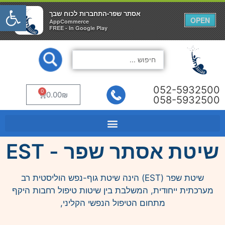
פתח
אסתר שפר-התחברות לכוח שבך
אסתר שפר-התחברות לכוח שבך
×
×
OPEN
OPEN
AppCommerce
AppCommerce
FREE - In Google Play
FREE - In Google Play
ילוג
Search
תוכן
...
052-5932500
0
עגלת
0.00
₪
058-5932500
קניות
שיטת אסתר שפר - EST
שיטת שפר (EST) הינה שיטת גוף-נפש הוליסטית רב
מערכתית ייחודית, המשלבת בין שיטות טיפול רחבות היקף
מתחום הטיפול הנפשי הקליני,