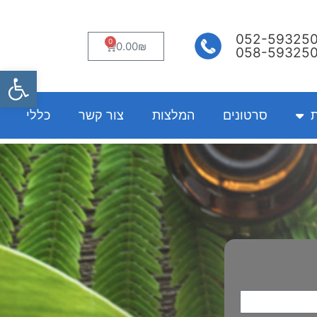
052-59325
0
עגלת
0.00
₪
058-59325
קניות
פתח
ת
סרטונים
המלצות
צור קשר
כללי