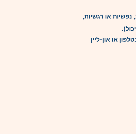
נפשיות או רגשיות,
ול).
פון או און-ליין