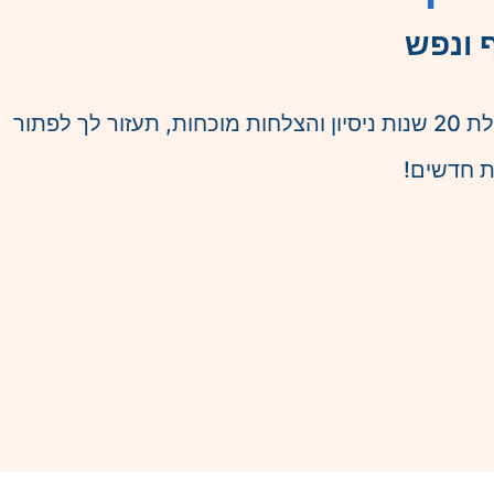
 ונפש
אסתר שפר (M,A)- פסיכותרפיסטית ומטפלת קלינית הוליסטית (גוף ונפש) ותיקה ומנוסה, מאמנת אישית בעלת 20 שנות ניסיון והצלחות מוכחות, תעזור לך לפתור
ת חדשים!