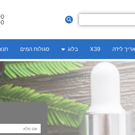
00
00
אריך לידה
X39
בלוג
סגולות המים
חנו
Name