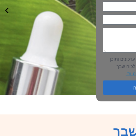
דכונים ותוכן
לכוח שבך
טיות
.
ה
שבך