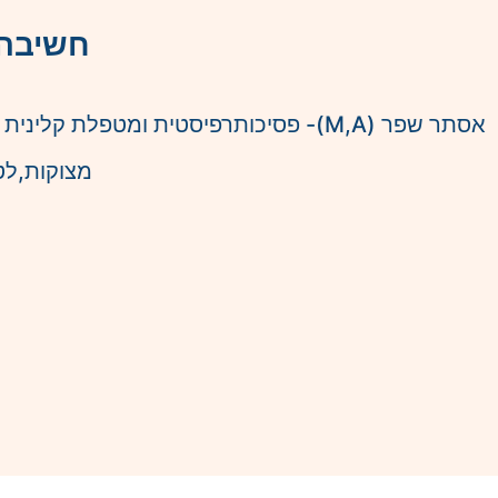
טיפול גוף-נפש
חשיבה 
בשילוב ארומתרפיה וביו-אנרגיה
הוא הפתרון בשבילך!
מצוקות,לט
קראי עוד