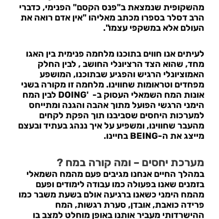
מהשקופית שנמצאת ב"פנס הקסם" הפנימי, כדברי
הרב דסלר בספרו מכתב מאליהו "אין אדם רואה את
העולם אלא במשקפי עצמו".
לעיתים אנו חווים בתוכנו מלחמה פנימית בין האגו
מחד, שהוא הצד הרציונלי החושב , לבין החלק
האמוציונלי הרגיש והפגיע שבתוכנו, המושפע
מפחדים וטראומות שחווינו. מלחמה זו מקורה בשני
אונות המח השמאלי העסוק ב-
'DOING
לבין המח
הימני הרגשי הפועל מתוך אהבה והגנה ומתייחס
למערכות היחסים שסביבנו תוך הפקת לקחים
מהעבר שחווינו, ומשפיע על איך ננהג בעתיד ובעצם
מייצג את ה-
BEING
בחיינו.
מערכת יחסים – ומה קורה במח ?
במהלך החיים אנחנו מגיבים פעם מהמח השמאלי
בזמנים שאנו בפעולה כמו עבודה לימודים ופעם
מהמח הימני כשאנו ברגיעה אולם בשעת משבר כמו
פרידה כואבת, אובדן, סערת רגשות, המח
ההישרדותי מעביר אותנו באופן מוחלט למצב בו