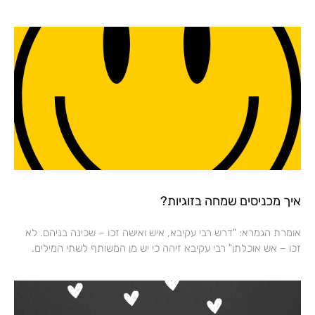
איך מכניסים שמחה בזוגיות?
אומרת הגמרא: "דרש רבי עקיבא, איש ואישה זכו – שכינה בניהם. לא
זכו – אש אוכלתן" רבי עקיבא זיהה כי יש מן המשותף לשתי המילים.