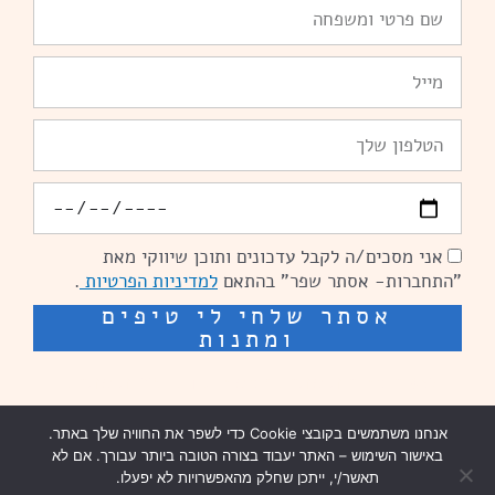
שם
פרטי
ומשפחה
Email
טלפון
יומולדת
אני מסכים/ה לקבל עדכונים ותוכן שיווקי מאת
הסכמה
"התחברות- אסתר שפר" בהתאם
למדיניות הפרטיות
.
אסתר שלחי לי טיפים
ומתנות
שיפור מהירות אתרים: מאיה קידום ובניית אתרים
אנחנו משתמשים בקובצי Cookie כדי לשפר את החוויה שלך באתר.
בניית אתרים נזר מדיה
באישור השימוש – האתר יעבוד בצורה הטובה ביותר עבורך. אם לא
תאשר/י, ייתכן שחלק מהאפשרויות לא יפעלו.