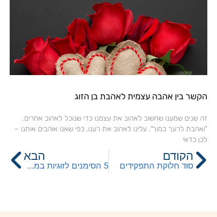
הקשר בין אהבה עצמית לאהבת בן הזוג
זה שנים שמענו שחשוב לאהוב את עצמנו כדי שנוכל לאהוב אחרים.
"ואהבת לרעך כמוך". עלינו לאהוב את רענו, כפי שאנו אוהבים אותנו –
לכן כדאי
קודם
הב
הקודם
הבא
סוד חלוקת התפקידים
5 הסימנים לזוגיות במשבר והדרך לפתרון