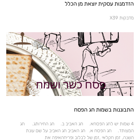
הזדמנות עסקית יוצאת מן הכלל
מדבקות X39
התבוננות בשמות חג הפסח
4 שמות יש לחג הפסחא. חג האביב ב. חג החירותג. חג
המצותד. חג הפסח א. חג האביב חג האביב על שם עונת
השנה, זמן חקלאי ,זמן של לבלוב ופריחהאיפה את