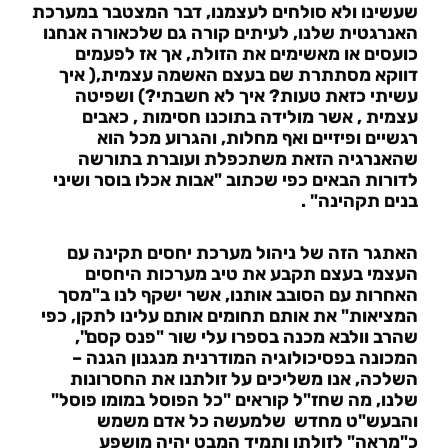
שעשינו ולא סולחים לעצמנו, דבר המצטבר במערכת
האנרגטית שלנו, לעיתים קורה גם שלכאורה אנחנו
כועסים או מאשימים את הזולת, אך אז לפעמים
דווקא מסתתרת שם בעצם האשמה עצמית,( איך
עשיתי כזאת טעות? איך לא חשבתי?) ושפיטה
עצמית , אשר מולידה בתוכנו חסימות , כאבים
רגשיים ופיזיים ואף מחלות, והגרוע מכל הוא
שהאנרגיה הזאת משתכפלת ועוברת בתורשה
לדורות הבאים כפי שכתוב "אבות אכלו בוסר ושיני
בנים תקהינה" .
האתגר הזה של ניהול מערכת יחסים תקינה עם
העצמי בעצם תקבע את טיב מערכות היחסים
האחרות עם הסובב אותנו, אשר ישקף לנו ב"מסך
המציאות" את אותם תחומים אותם עלינו לתקן, כפי
שהרב וולבא מכנה בספרו עלי שור "פנס קסם",
המכונה בפסיכולוגיה המודרנית מנגנון הגנה –
השלכה, אנו משליכים על זולתנו את החסרונות
שלנו, מה שחז"ל קוראים "כל הפוסל במומו פוסל"
והבעש"ט מחדש שלמעשה כל אדם משמש
כ"מראה" לזולתו ותמיד המבט יהיה מושפע