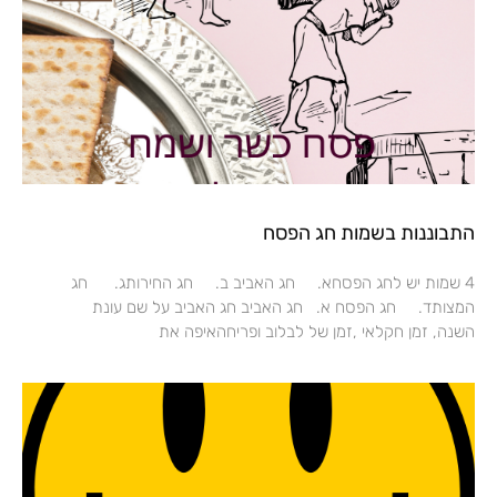
התבוננות בשמות חג הפסח
4 שמות יש לחג הפסחא. חג האביב ב. חג החירותג. חג
המצותד. חג הפסח א. חג האביב חג האביב על שם עונת
השנה, זמן חקלאי ,זמן של לבלוב ופריחהאיפה את