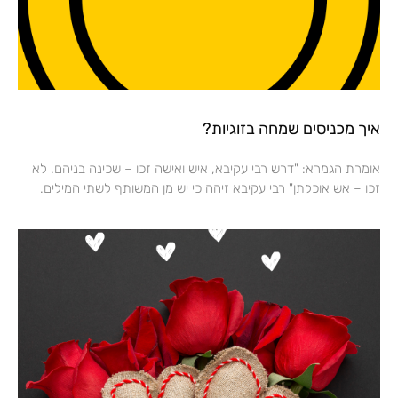
איך מכניסים שמחה בזוגיות?
אומרת הגמרא: "דרש רבי עקיבא, איש ואישה זכו – שכינה בניהם. לא
זכו – אש אוכלתן" רבי עקיבא זיהה כי יש מן המשותף לשתי המילים.