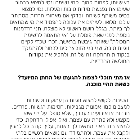
באישיותו, לפחות כמוך. קחי נשימה ונסי למצוא בבחור
שעימו את נפגשת מידות טובות ומעלות. נסי למצוא
בסיס משותף לשיחה, ובדקי אם מאחורי החזות מסתתר
עולם ומלואו. לעיתים את עלולה להפסיד את מי שמתאים
לך ביותר, בגלל רושם ראשוני לא מוצלח. תני הזדמנות
נוספת לפני שאת פוסלת על "אי התאמה לרשימת
המכולת" שאותה גיבשת בראשך. זכרי שכדי לקיים
זוגיות טובה, שני בני הזוג צריכים לבחור ולהתמקד
בנקודות החוזקה זה של זה, ולהכיל את נקודות
החולשה ההדדיות.
אז מתי תוכלי לצפות להגעתו של החתן המיועד?
כשאת תהיי מוכנה.
הסיבות לקושי למצוא זוגיות הן עמוקות וקשורות
למצבים כמו: אמונות מגבילות, חסימות רגשיות, פחדים,
חרדות או אירועים בעברך, שלא טופלו על ידי איש
מקצוע ולא פתרת עם עצמך, ואולי אפילו הדחקת. כדי
למצוא חתן ראוי ומתאים לך באמת, עליך קודם כל להבין
ולקבל את עצמך, ולהתמודד עם נושאים רגשיים בלתי