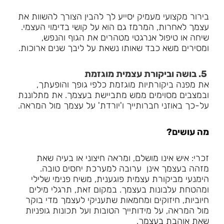
בירור מקצועי מעמיק יסייע לך להבין הצורך להשוות את
עצמך לאחרות, המרמז גם הוא על קושי בדימוי העצמי.
שיחה או טיפול אנרגטי מטהרים את הגוף והנפש,
ומסירים משא כבד שאותו נשאת על ליבך שנים ארוכות.
5. בושה וביקורת עצמית מוגזמת
את מפנה ביקורתיות מוגזמת כלפי גופך והופעתך,
ובמצבים מסוימים ממש מתביישת בעצמך. את מתלוננת
על-כך באוזני חברותייך ו'יורדת' על עצמך מול המראה.
מה עושים?
זכרי: איש אינו מושלם, ומראה חיצוני או בעיה שאת
מזהה בעצמך אינן ערובה למערכת יחסים טובה.
הימנעי מביקורת עצמית פוגענית, משיח פנימי שלילי
ומהטחת עלבונות בעצמך. במקום זאת, תרגלי מילים
חיוביות, חיזוקים ומחמאות שתעניקי לעצמך מדי בוקר
מול המראה, על מידותייך הטובות ועל תכונות גופניות
שאת אוהבת בעצמך.