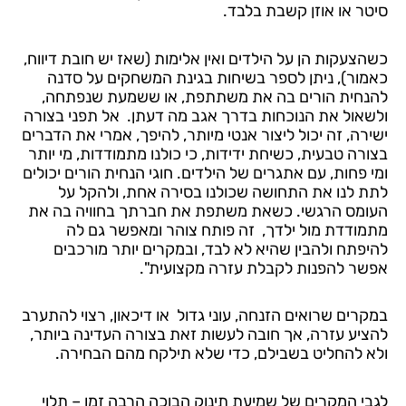
סיטר או אוזן קשבת בלבד.
כשהצעקות הן על הילדים ואין אלימות (שאז יש חובת דיווח,
כאמור), ניתן לספר בשיחות בגינת המשחקים על סדנה
להנחית הורים בה את משתתפת, או ששמעת שנפתחה,
ולשאול את הנוכחות בדרך אגב מה דעתן. אל תפני בצורה
ישירה, זה יכול ליצור אנטי מיותר, להיפך, אמרי את הדברים
בצורה טבעית, כשיחת ידידות, כי כולנו מתמודדות, מי יותר
ומי פחות, עם אתגרים של הילדים. חוגי הנחית הורים יכולים
לתת לנו את התחושה שכולנו בסירה אחת, ולהקל על
העומס הרגשי. כשאת משתפת את חברתך בחוויה בה את
מתמודדת מול ילדך, זה פותח צוהר ומאפשר גם לה
להיפתח ולהבין שהיא לא לבד, ובמקרים יותר מורכבים
אפשר להפנות לקבלת עזרה מקצועית".
במקרים שרואים הזנחה, עוני גדול או דיכאון, רצוי להתערב
להציע עזרה, אך חובה לעשות זאת בצורה העדינה ביותר,
ולא להחליט בשבילם, כדי שלא תילקח מהם הבחירה.
לגבי המקרים של שמיעת תינוק הבוכה הרבה זמן – תלוי