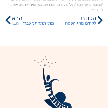
"ואהבת לרעך כמוך". עלינו לאהוב את רענו, כפי שאנו אוהבים אותנו –
לכן כדאי
קודם
הב
הקודם
הבא
לקחים מחג הפסח
מתי תתחתני כבר?- הסודות מאחורי המילים "מערכת יחסים"