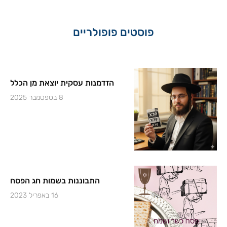
r
e
o
a
k
m
-
פוסטים פופולריים
f
הזדמנות עסקית יוצאת מן הכלל
8 בספטמבר 2025
התבוננות בשמות חג הפסח
16 באפריל 2023