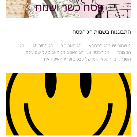
התבוננות בשמות חג הפסח
4 שמות יש לחג הפסחא. חג האביב ב. חג החירותג. חג
המצותד. חג הפסח א. חג האביב חג האביב על שם עונת
השנה, זמן חקלאי ,זמן של לבלוב ופריחהאיפה את