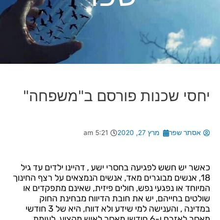
יחסי שכנות פורסם ב"משפחה"
אסתר שפר
מרץ 27, 2020
5:21 am
כאשר יש חשש לפגיעה בחסרי ישע , דהיינו ילדים עד גיל
18, אנשים מבוגרים מאד, אנשים הנמצאים על רצף החינוך
המיוחד או נפגעי נפש, חולים פיזית, שאינם מתפקדים או
שולטים בחייהם, יש את חובת הדיווח מבחינת החוק
במדינה , והענישה למי שידע ולא דווח, היא של 3 חודשי
מאסר לאזרח ו-6 חודשי מאסר לאיש מקצוע, לעומת