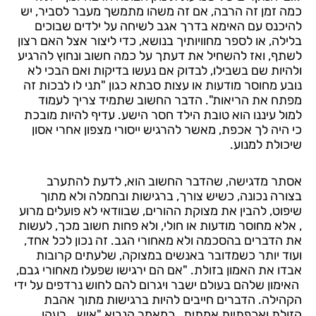
כמה זמן זה הרבה, אם זה משהו מתמשך מעבר לסביר, יש
להיכנס עם האימא בדרך אגב לשיחה על ילדים שבוכים
בלילה, או לספר מחוויותיך בנושא, כדי ליצור אצל האם רצון
לשתף, ואז להשחיל את דעתך על כמה חשוב ונחוץ להרגיע
ולהיות שם בשבילו, לבדוק אם נעשו בדיקות ואם הבכי לא
נובע מחוסר מודעות או עצות סבתא כגון "תני לו לבכות זה
מפתח את הריאות". הדבר החשוב שתמיד צריך לעמוד
למול עיננו הוא טובת הילד חסר הישע. עדיף להיות מובכת
כי היה לך אכפת, מאשר להרגיש ייסורי מצפון אחרי אסון
שיכולת למנוע.
אסתר מדגישה, שהדבר החשוב הוא, לדעת להתערב
בצורה נכונה, כשיש צורך, ברגישות ובחמלה ולא מתוך
שיפוט, להבין את מצוקת ההורים, שבוודאי לא פועלים מרוע
, אלא מחוסר מודעות או חולי, ולא פחות חשוב מכך, לעשות
את הדברים בהסכמה ולא מאחורי הגב. זה נכון לכל אחד,
ועוד יותר כשמדובר באנשים במצוקה, שלעתים קרובות
אבדו את האמון בזולת. "אם הם ירגישו שפעלו מאחורי גבם,
האימון שלהם בעולם ישבר ויגרום להם לחוש נרדפים על ידי
הקהילה. הדברים חייבים להיות ברגישות מתוך אהבת
הזולת ואכפתיות אמתית, כמאמר הנביא "איש… רעהו