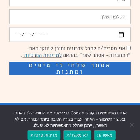
טלפון
יומולדת
אני מסכים/ה לקבל עדכונים ותוכן שיווקי מאת
הסכמה
"התחברות- אסתר שפר" בהתאם
למדיניות הפרטיות
.
אסתר שלחי לי טיפים
ומתנות
שיפור מהירות אתרים: מאיה קידום ובניית אתרים
בניית אתרים נזר מדיה
אנחנו משתמשים בקובצי Cookie כדי לשפר את החוויה שלך באתר.
באישור השימוש – האתר יעבוד בצורה הטובה ביותר עבורך. אם לא
שיפור מהירות אתרים נזר מדיה
תאשר/י, ייתכן שחלק מהאפשרויות לא יפעלו.
מאשר/ת
לא מאשר/ת
מדיניות פרטיות
עיצוב וכתיבה שיווקית: פנדה תקשורת