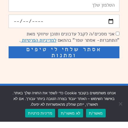
טלפון
יומולדת
אני מסכים/ה לקבל עדכונים ותוכן שיווקי מאת
הסכמה
"התחברות- אסתר שפר" בהתאם
למדיניות הפרטיות
.
אסתר שלחי לי טיפים
ומתנות
שיפור מהירות אתרים: מאיה קידום ובניית אתרים
בניית אתרים נזר מדיה
אנחנו משתמשים בקובצי Cookie כדי לשפר את החוויה שלך באתר.
באישור השימוש – האתר יעבוד בצורה הטובה ביותר עבורך. אם לא
שיפור מהירות אתרים נזר מדיה
תאשר/י, ייתכן שחלק מהאפשרויות לא יפעלו.
מאשר/ת
לא מאשר/ת
מדיניות פרטיות
עיצוב וכתיבה שיווקית: פנדה תקשורת