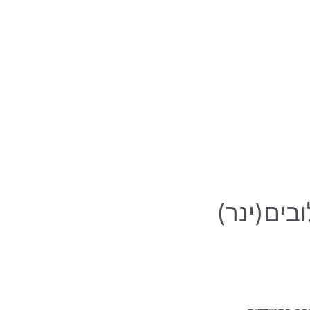
בים(ינר)