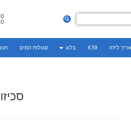
00
00
אריך לידה
X39
בלוג
סגולות המים
חנו
סכיזו