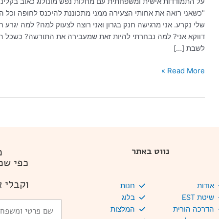
על התמודדות אישית ומשפחתית עם מחלות נפש מונולוג כאוב בקלינ
"כשאני רואה את אחותי הצעירה ממני מתכוננת להיכנס לחופה וכל
שלי נקרע. אני מרגישה חנק בגרון ואני רוצה לצעוק למה? למה יגרע 
דווקא אני? למה נבחרתי להיות זאת שמעבירה את התורשה? כשכל הזו
לשבת […]
Read More »
מ
נווט באתר
כפי שמ
וקבלי א
אודות
חנות
שיטת EST
בלוג
שם
הדרכה הורית
המלצות
פרטי