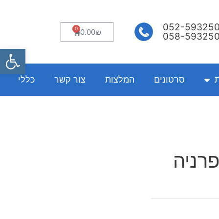
052-59325
0
עגלת
0.00
₪
058-59325
קניות
פתח
ת
סרטונים
המלצות
צור קשר
כללי
פרניה