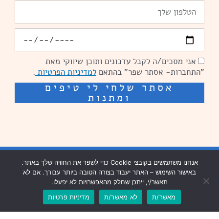
טלפון
יומולדת
אני מסכים/ה לקבל עדכונים ותוכן שיווקי מאת
הסכמה
"התחברות- אסתר שפר" בהתאם
למדיניות הפרטיות
.
אסתר שלחי לי טיפים
ומתנות
שיפור מהירות אתרים: מאיה קידום ובניית אתרים
בניית אתרים נזר מדיה
אנחנו משתמשים בקובצי Cookie כדי לשפר את החוויה שלך באתר.
באישור השימוש – האתר יעבוד בצורה הטובה ביותר עבורך. אם לא
שיפור מהירות אתרים נזר מדיה
תאשר/י, ייתכן שחלק מהאפשרויות לא יפעלו.
מאשר/ת
לא מאשר/ת
מדיניות פרטיות
עיצוב וכתיבה שיווקית: פנדה תקשורת