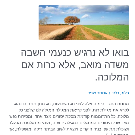
בואו
לא
נרגיש
כנעמי
השבה
משדה
מואב,
בואו לא נרגיש כנעמי השבה
אלא
כרות
משדה מואב, אלא כרות אם
אם
המלוכה.
המלוכה.
בלוג
,
כללי
/
אסתר שפר
מתנות החג – בימים אלה לפני חג השבועות, חג מתן תורה בו נהוג
לקרא את מגילת רות, לפני קריאת המגילה המגלה לנו שלפני כל
מלוכה, כל התרוממות קודמת מסכת יסורים מצד אחד, ומסירות נפש
מצד שני. היסורים המתגלים במגילה ידועים, נעמי מתאלמנת מבעלה
ושוכלת את שני בניה היקרים ויוצאת לשוב הביתה ריקה ומושפלת, אך