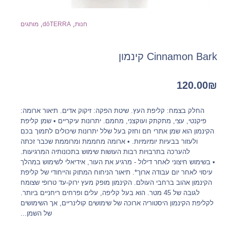
,
,
חנות
dōTERRA
מותגים
Cinnamon Bark קינמון
120.00
₪
החלק בצמח: קליפת העץ. שיטת הפקה: זיקוק אדים. תיאור ארומה:
פיקנטי, עצי, מתקתק ועוקצני, מחמם. יתרונות עיקריים • שמן קליפת
הקינמון הוא שמן אתרי חם וחזק בעל שלל יתרונות שיכולים לתמוך בכם
ולעזור בבעיות יומיומיות. • ארומה מחממת ומרוממת שכבר זכתה
להערכה בתרבויות רבות העושות שימוש בתכונותיה המרגיעות.
• בשימוש חיצוני לאחר דילול - מרגיע את העור, אידיאלי לשימוש במהלך
עיסוי לאחר יום עבודה ארוך*. תיאור הניחוח המתוק והייחודי של קליפת
הקינמון אהוב ברחבי העולם. הקינמון מופק מעץ ירוק-עד טרופי שצומח
לגובה של 45 מטר. הוא בעל קליפה, עלים ופרחים ריחניים ביותר.
לקליפת הקינמון היסטוריה ארוכה של שימושים קולינריים, אך השימושים
של השמן...