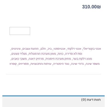
310.00
₪
מידע נוסף
,
,
,
,
,
,
,
אנטי בקטריאלי
אנטי דלקתי
אנטיספטי
ביכ
הלם
הרגעת עצבים
וגיניטיס
,
,
,
,
וסת לא סדירה
כויות
מאזן מערכת הורמונלית
מגליד פצעים
,
,
,
,
מונע דלקת בעור
מחזק מערכת חיסונית
מרחיק דאגה
משכך כאבים
,
,
,
,
,
משפר שינה
נדודי שינה
נוגד היסטריה
עויתות והתכוצויות
פסוריזיס
קופרוז
חוות דעת (0)