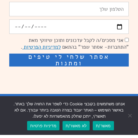
טלפון
יומולדת
אני מסכים/ה לקבל עדכונים ותוכן שיווקי מאת
הסכמה
"התחברות- אסתר שפר" בהתאם
למדיניות הפרטיות
.
אסתר שלחי לי טיפים
ומתנות
שיפור מהירות אתרים: מאיה קידום ובניית אתרים
בניית אתרים נזר מדיה
אנחנו משתמשים בקובצי Cookie כדי לשפר את החוויה שלך באתר.
באישור השימוש – האתר יעבוד בצורה הטובה ביותר עבורך. אם לא
שיפור מהירות אתרים נזר מדיה
תאשר/י, ייתכן שחלק מהאפשרויות לא יפעלו.
מאשר/ת
לא מאשר/ת
מדיניות פרטיות
עיצוב וכתיבה שיווקית: פנדה תקשורת