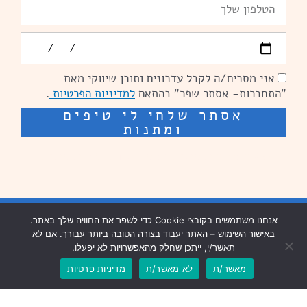
יומולדת
אני מסכים/ה לקבל עדכונים ותוכן שיווקי מאת
הסכמה
"התחברות- אסתר שפר" בהתאם
למדיניות הפרטיות
.
אסתר שלחי לי טיפים
ומתנות
שיפור מהירות אתרים: מאיה קידום ובניית אתרים
בניית אתרים נזר מדיה
אנחנו משתמשים בקובצי Cookie כדי לשפר את החוויה שלך באתר.
באישור השימוש – האתר יעבוד בצורה הטובה ביותר עבורך. אם לא
שיפור מהירות אתרים נזר מדיה
תאשר/י, ייתכן שחלק מהאפשרויות לא יפעלו.
מאשר/ת
לא מאשר/ת
מדיניות פרטיות
עיצוב וכתיבה שיווקית: פנדה תקשורת