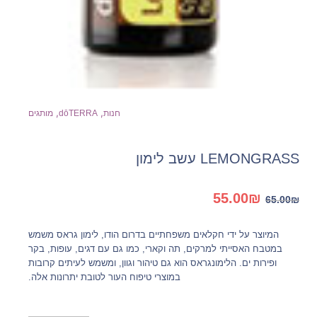
,
,
חנות
dōTERRA
מותגים
LEMONGRASS עשב לימון
המחיר
המחיר
55.00
₪
65.00
₪
המקורי
הנוכחי
היה:
הוא:
המיוצר על ידי חקלאים משפחתיים בדרום הודו, לימון גראס משמש
55.00₪.
65.00₪.
במטבח האסייתי למרקים, תה וקארי, כמו גם עם דגים, עופות, בקר
ופירות ים. הלימונגראס הוא גם טיהור וגוון, ומשמש לעיתים קרובות
במוצרי טיפוח העור לטובת יתרונות אלה.