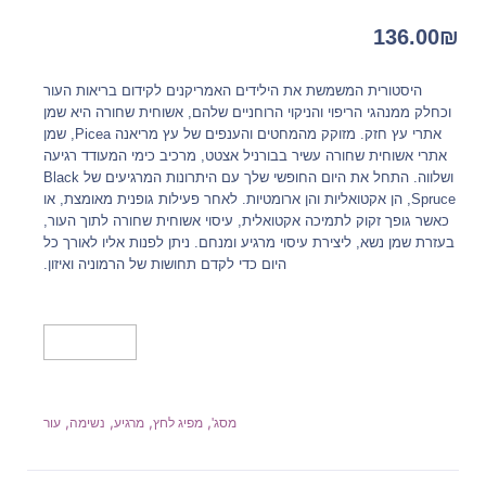
136.00
₪
היסטורית המשמשת את הילידים האמריקנים לקידום בריאות העור
וכחלק ממנהגי הריפוי והניקוי הרוחניים שלהם, אשוחית שחורה היא שמן
אתרי עץ חזק. מזוקק מהמחטים והענפים של עץ מריאנה Picea, שמן
אתרי אשוחית שחורה עשיר בבורניל אצטט, מרכיב כימי המעודד רגיעה
ושלווה. התחל את היום החופשי שלך עם היתרונות המרגיעים של Black
Spruce, הן אקטואליות והן ארומטיות. לאחר פעילות גופנית מאומצת, או
כאשר גופך זקוק לתמיכה אקטואלית, עיסוי אשוחית שחורה לתוך העור,
בעזרת שמן נשא, ליצירת עיסוי מרגיע ומנחם. ניתן לפנות אליו לאורך כל
היום כדי לקדם תחושות של הרמוניה ואיזון.
מידע נוסף
,
,
,
,
מסג'
מפיג לחץ
מרגיע
נשימה
עור