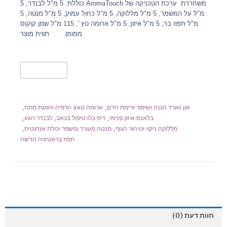
משחררת. ערכת הטכניקה של AromaTouch כוללת: 5 מ"ל לבנדר, 5
מ"ל על המשמר, 5 מ"ל מללוקה, 5 מ"ל כחול עמוק, 5 מ"ל מנטה, 5
מ"ל תפוז בר, 5 מ"ל איזון, 5 מ"ל ארומה טץ ', 115 מ"ל שמן קוקוס
ממומן. תווית מוצר
הוספה לסל
,
,
און גארד הגנה ושיפור זרימת הדם
ארומה טאצ הרפיה והפגת מתח
,
,
,
בלאנס איזון פנימי
דיפ בלו טיפול בכאב
לבנדר רוגע
,
,
מללוקה ניקוי וטיהור הגוף
מנטה מעורר ומשפר יכולת אנרגטית
תפוז בראנרגיה חדשה
חוות דעת (0)