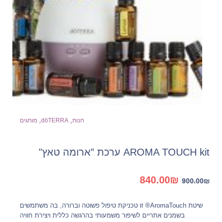
,
,
חנות
dōTERRA
מותגים
AROMA TOUCH kit ערכת ”ארומה טאץ"
המחיר
המחיר
840.00
₪
900.00
₪
המקורי
הנוכחי
היה:
הוא:
שיטת AromaTouch® זו טכניקת טיפול פשוטה וברורה, בה משתמשים
840.00₪.
900.00₪.
בשמנים אתריים לשיפור משמעותי בהרגשה כללית ויצירת חוויה