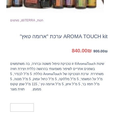
,
,
חנות
dōTERRA
מותגים
AROMA TOUCH kit ערכת ”ארומה טאץ"
המחיר
המחיר
840.00
₪
900.00
₪
המקורי
הנוכחי
היה:
הוא:
שיטת AromaTouch® זו טכניקת טיפול פשוטה וברורה, בה משתמשים
840.00₪.
900.00₪.
בשמנים אתריים לשיפור משמעותי בהרגשה כללית ויצירת חוויה
משחררת. ערכת הטכניקה של AromaTouch כוללת: 5 מ"ל לבנדר, 5
מ"ל על המשמר, 5 מ"ל מללוקה, 5 מ"ל כחול עמוק, 5 מ"ל מנטה, 5
מ"ל תפוז בר, 5 מ"ל איזון, 5 מ"ל ארומה טץ ', 115 מ"ל שמן קוקוס
ממומן. תווית מוצר
הוספה לסל