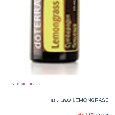
,
,
חנות
dōTERRA
מותגים
LEMONGRASS עשב לימון
המחיר
המחיר
55.00
₪