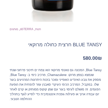
,
,
חנות
dōTERRA
מותגים
BLUE TANSY חרצית כחולה מרוקאי
580.00
₪
Blue Tansy, המכונה גם טאנסי מרוקאי הוא צמח ים תיכוני פרחוני-שנתי
שנמצא בצפון מרוקו. Chamazulene, מרכיב כימי ב- Blue Tansy,
מספק את צבע האינדיגו האופייני ומוכר בזכות היתרונות המרגיעים בעור
שלו. במקביל, המרכיב הכימי העיקרי סאבנין עוזר להפחית את הופעת
הפגמים. זה מושלם לעיסוי בעור עם שמן קוקוס ממוחזק או קרם לאחר
יום עבודה ארוך או פעילות גופנית אינטנסיבית כדי לסייע לגוף בתהליך
ההחלמה הטבעי.