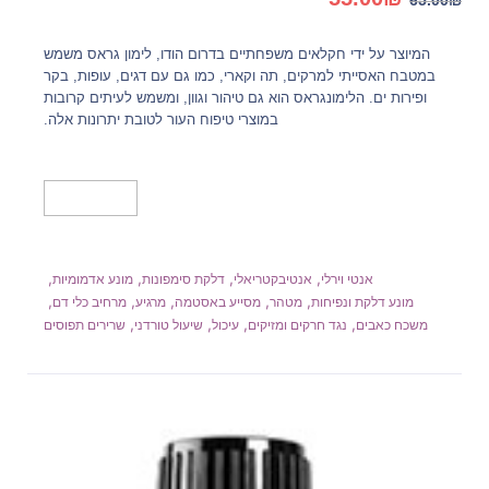
65.00
₪
המקורי
הנוכחי
היה:
הוא:
המיוצר על ידי חקלאים משפחתיים בדרום הודו, לימון גראס משמש
55.00₪.
65.00₪.
במטבח האסייתי למרקים, תה וקארי, כמו גם עם דגים, עופות, בקר
ופירות ים. הלימונגראס הוא גם טיהור וגוון, ומשמש לעיתים קרובות
במוצרי טיפוח העור לטובת יתרונות אלה.
מידע נוסף
,
,
,
,
אנטי וירלי
אנטיבקטריאלי
דלקת סימפונות
מונע אדמומיות
,
,
,
,
,
מונע דלקת ונפיחות
מטהר
מסייע באסטמה
מרגיע
מרחיב כלי דם
,
,
,
,
משכח כאבים
נגד חרקים ומזיקים
עיכול
שיעול טורדני
שרירים תפוסים