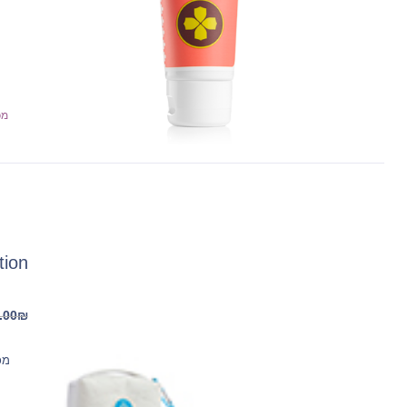
מכ
llection
.00
₪