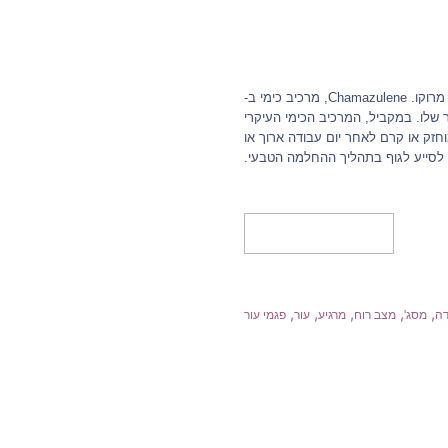
Blue Tansy, המכונה גם טאנסי מרוקאי הוא צמח ים תיכוני פרחוני-שנתי שנמצא בצפון מרוקו. Chamazulene, מרכיב כימי ב-
בעור שלו. במקביל, המרכיב הכימי העיקרי
חזק או קרם לאחר יום עבודה ארוך או
י לסייע לגוף בתהליך ההחלמה הטבעי.
מידע נוסף
,
,
,
,
,
ה
מסג'
מצב רוח
מרגיע
עור
פגמי עור