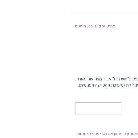
,
,
חנות
dōTERRA
מותגים
פל ב"חוש ריח" אבוד מצנן עור מגורה.
ולוגית (מערכת ההפרשה הפנימית).
מידע נוסף
,
,
צטננוןת
מחזק את הגוף מפני הצטננות