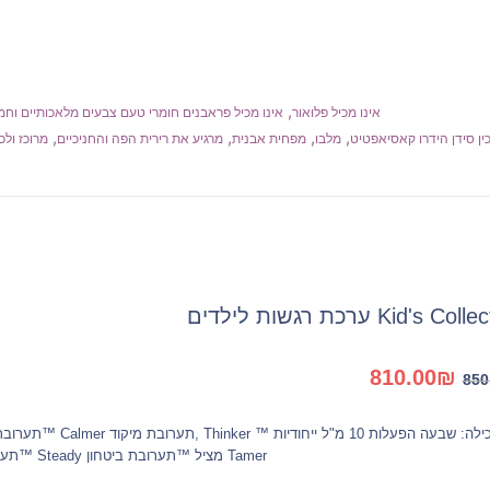
,
אינו מכיל פלואור
אינו מכיל פראבנים חומרי טעם צבעים מלאכותיים וחמ
,
,
,
,
ין סידן הידרו קאסיאפטיט
מלבו
מפחית אבנית
מרגיע את רירית הפה והחניכיים
מרוכז ולכ
Kid's Co ערכת רגשות לילדים
המחיר
המחיר
810.00
₪
850
המקורי
הנוכחי
היה:
הוא:
מכילה: שבעה הפעלות 10 
810.00₪.
850.00₪.
Tamer מציל ™תערובת ביטחון Steady ™תערובת ממקדת אמיץ ™תערובת אומץ