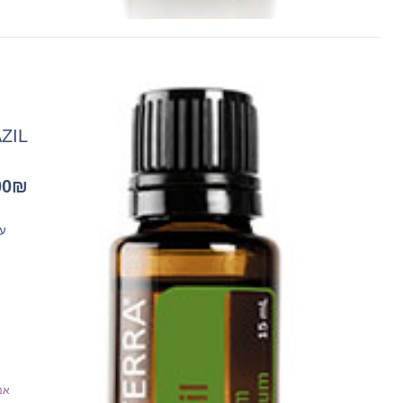
BAZIL ריחן 
00
₪
עוזר
אנ