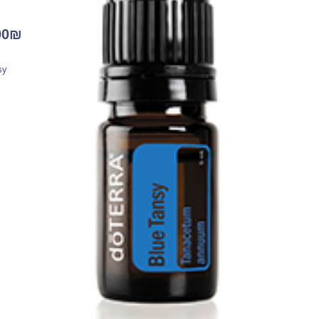
00
₪
ס