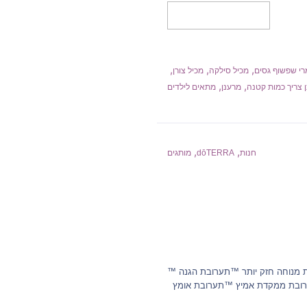
מידע נוסף
,
,
,
רי שפשוף גסים
מכיל סילקה
מכיל צורן
,
,
ן צריך כמות קטנה
מרענן
מתאים לילדים
,
,
חנות
dōTERRA
מותגים
מ"ל ייחודיות ™ Thinker ,תערובת מיקוד Calmer ™תערובת מנוחה חזק יותר ™תערובת הגנה ™