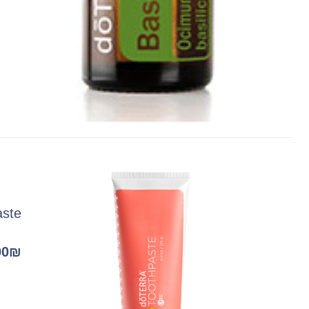
paste
00
₪