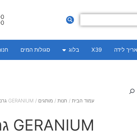
00
00
אריך לידה
X39
בלוג
סגולות המים
חנו
עמוד הבית
/
חנות
/
מותגים
/ GERANIUM גרניום
GERANIUM גרניום