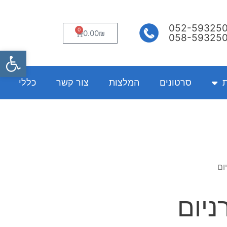
052-59325
0
עגלת
0.00
₪
058-59325
קניות
פתח
ת
סרטונים
המלצות
צור קשר
כללי