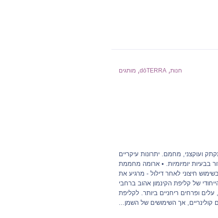
,
,
חנות
dōTERRA
מותגים
תק ועוקצני, מחמם. יתרונות עיקריים
ר בבעיות יומיומיות. • ארומה מחממת
ימוש חיצוני לאחר דילול - מרגיע את
ייחודי של קליפת הקינמון אהוב ברחבי
מח לגובה של 45 מטר. הוא בעל קליפה, עלים ופרחים ריחניים ביותר. לקליפת
 קולינריים, אך השימושים של השמן...