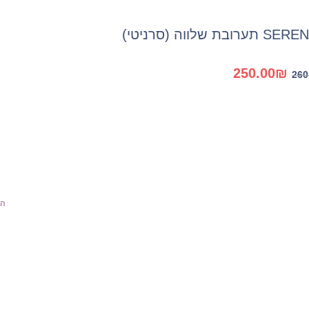
ערובת שלווה (סרניטי)
המחיר
המחיר
250.00
₪
260
המקורי
הנוכחי
היה:
הוא:
250.00₪.
260.00₪.
הו