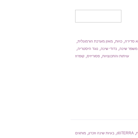
מידע נוסף
,
,
,
א סדירה
כויות
מאזן מערכת הורמונלית
,
,
,
משפר שינה
נדודי שינה
נוגד היסטריה
,
,
עויתות והתכוצויות
פסוריזיס
קופרוז
,
,
,
dōTERRA
בעיות שינה וזכרון
מותגים