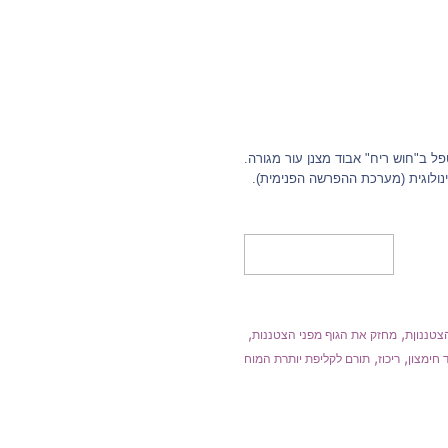
פל ב"חוש ריח" אבוד מצנן עור מגורה.
ולוגית (מערכת ההפרשה הפנימית).
מידע נוסף
,
,
צטננוןת
מחזק את הגוף מפני הצטננות
,
,
 חימצון
ריכוז
תורם לקליפת יותרת המוח