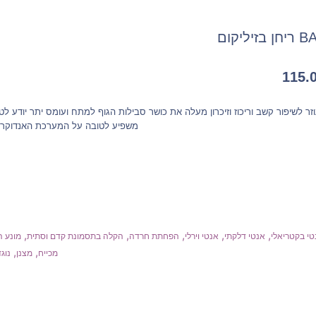
בזיליקום
115.
 לשיפור קשב וריכוז וזיכרון מעלה את כושר סבילות הגוף למתח ועומס יתר יודע לט
משפיע לטובה על המערכת האנדוקרינ
,
,
,
,
,
טי בקטריאלי
אנטי דלקתי
אנטי וירלי
הפחתת חרדה
הקלה בתסמונת קדם וסתית
מונע ה
,
,
מכייח
מצנן
נוגד