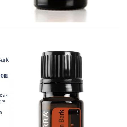
 Bark
00
₪
• שמן
ומר