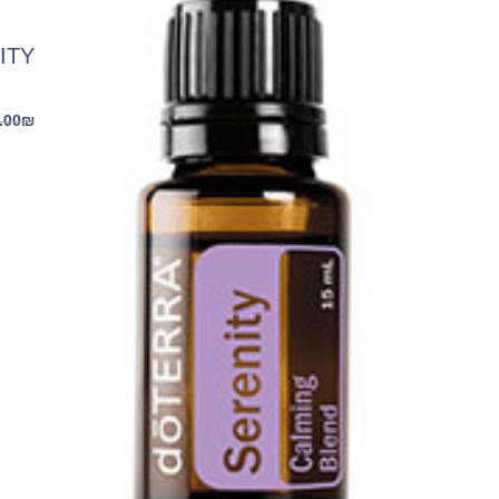
SERENITY ת
.00
₪