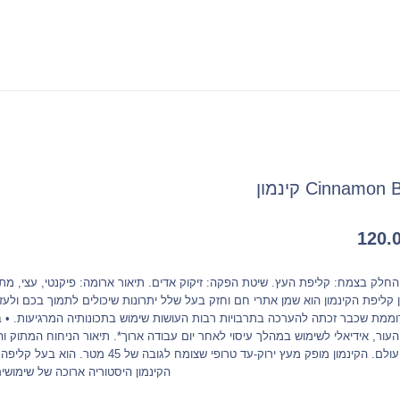
Cinnamon קינמון
120.
החלק בצמח: קליפת העץ. שיטת הפקה: זיקוק אדים. תיאור ארומה: פיקנטי, עצי, מתק
 קליפת הקינמון הוא שמן אתרי חם וחזק בעל שלל יתרונות שיכולים לתמוך בכם ולעזו
וממת שכבר זכתה להערכה בתרבויות רבות העושות שימוש בתכונותיה המרגיעות. • בש
העור, אידיאלי לשימוש במהלך עיסוי לאחר יום עבודה ארוך*. תיאור הניחוח המתוק וה
העולם. הקינמון מופק מעץ ירוק-עד טרופי שצו
הקינמון היסטוריה ארוכה של שימושים