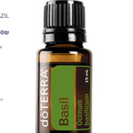
BAZIL ריחן 
00
₪
עוזר
אנ