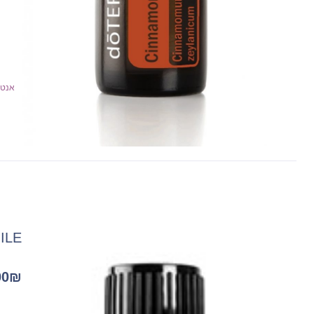
אנטי
OMILE
00
₪