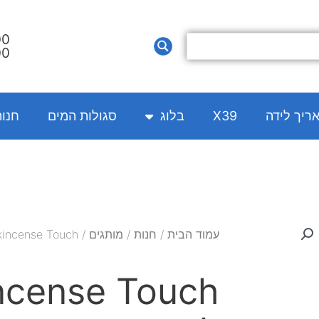
00
00
אריך לידה
X39
בלוג
סגולות המים
חנו
עמוד הבית
/
חנות
/
מותגים
/ Frankincense Touch מגע לבונה