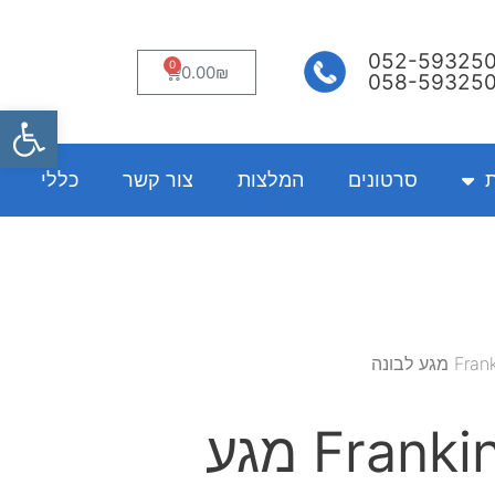
052-59325
0
עגלת
0.00
₪
058-59325
קניות
פתח
ת
סרטונים
המלצות
צור קשר
כללי
Frankincense Touch מגע