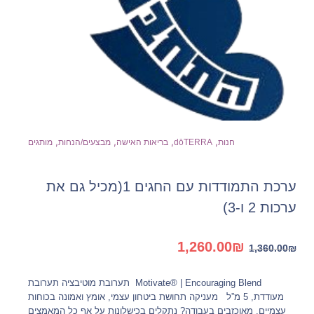
,
,
,
,
חנות
dōTERRA
בריאות האישה
מבצעים/הנחות
מותגים
ערכת התמודדות עם החגים 1(מכיל גם את
ערכות 2 ו-3)
המחיר
המחיר
1,260.00
₪
1,360.00
₪
המקורי
הנוכחי
היה:
הוא:
Motivate® | Encouraging Blend תערובת מוטיבציה תערובת
1,260.00₪.
1,360.00₪.
מעודדת, 5 מ”ל מעניקה תחושת ביטחון עצמי, אומץ ואמונה בכוחות
עצמיים. מאוכזבים בעבודה? נתקלים בכישלונות על אף כל המאמצים