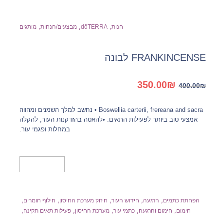
,
,
,
חנות
dōTERRA
מבצעים/הנחות
מותגים
FRANKINCENSE לבונה
המחיר
המחיר
350.00
₪
400.00
₪
המקורי
הנוכחי
היה:
הוא:
Boswellia carterii, frereana and sacra • נחשב למלך השמנים ומהווה
350.00₪.
400.00₪.
אמצעי טוב ביותר לפעילות התאים. •להאטה בהזדקנות העור, להקלה
במחלות ופגמי עור.
הוספה לסל
,
,
,
,
,
הפחתת כתמים
הרגעה
חידוש העור
חיזוק מערכת החיסון
חילוף חומרים
,
,
,
,
,
חימום
חימום והרגעה
כתמי עור
מערכת החיסון
פעילות תאים תקינה