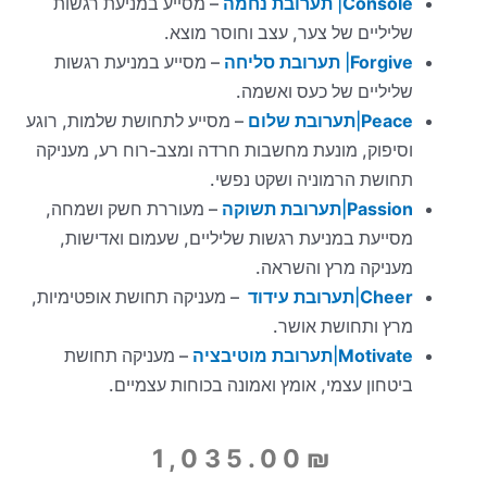
Console
|
תערובת נחמה
– מסייע במניעת רגשות
שליליים של צער, עצב וחוסר מוצא.
Forgive
|
תערובת סליחה
– מסייע במניעת רגשות
שליליים של כעס ואשמה.
Peace
|
תערובת שלום
– מסייע לתחושת שלמות, רוגע
וסיפוק, מונעת מחשבות חרדה ומצב-רוח רע, מעניקה
תחושת הרמוניה ושקט נפשי.
Passion
|
תערובת תשוקה
– מעוררת חשק ושמחה,
מסייעת במניעת רגשות שליליים, שעמום ואדישות,
מעניקה מרץ והשראה.
Cheer
|
תערובת עידוד
– מעניקה תחושת אופטימיות,
מרץ ותחושת אושר.
Motivate
|
תערובת מוטיבציה
– מעניקה תחושת
ביטחון עצמי, אומץ ואמונה בכוחות עצמיים.
1,035.00
₪