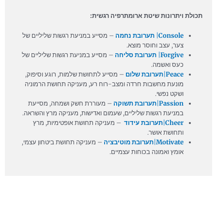
תכולת ויתרונות שיטת ארומתרפיה רגשית:
Console
|
תערובת נחמה
– מסייע במניעת רגשות שליליים של
צער, עצב וחוסר מוצא.
Forgive
|
תערובת סליחה
– מסייע במניעת רגשות שליליים של
כעס ואשמה.
Peace
|
תערובת שלום
– מסייע לתחושת שלמות, רוגע וסיפוק,
מונעת מחשבות חרדה ומצב-רוח רע, מעניקה תחושת הרמוניה
ושקט נפשי.
Passion
|
תערובת תשוקה
– מעוררת חשק ושמחה, מסייעת
במניעת רגשות שליליים, שעמום ואדישות, מעניקה מרץ והשראה.
Cheer
|
תערובת עידוד
– מעניקה תחושת אופטימיות, מרץ
ותחושת אושר.
Motivate
|
תערובת מוטיבציה
– מעניקה תחושת ביטחון עצמי,
אומץ ואמונה בכוחות עצמיים.