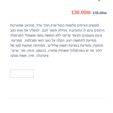
המחיר
המחיר
130.00
₪
145.00
₪
המקורי
הנוכחי
היה:
הוא:
לאנשים העייפים מלשאת בנטל שרק הולך וגדל, מהכאב שמערכות
130.00₪.
145.00₪.
היחסים גרמו לו התערובת מחילה תעזור לכם, להשליך את אותו כאב
וכעס מעצמכם ולצעוד קדימה ללא תחושת בושה ואשמה? הפורמולה
מסייעת לתחושת רוגע, הקלה על כאב רגשי וסובלנות, ממריצה
מחזקת, ומסייעת במניעת רגשות שליליים , מפחיתה תופעות לוואי של
לחץ. מה יש בפורמולה? אשוחית שחורה, ברגמוט, טימין, מור, ערער,
ציטרונלה, תויה, אשוח נוטקה
הוספה לסל