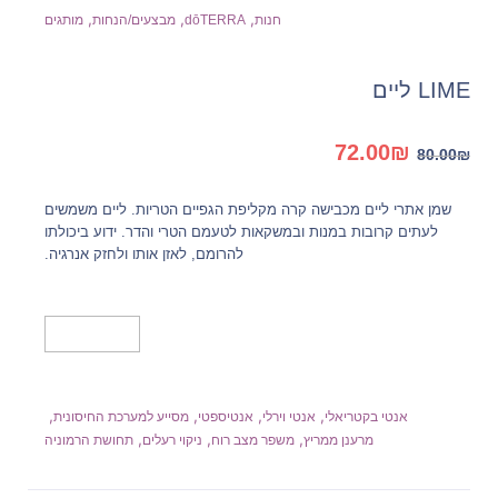
,
,
,
חנות
dōTERRA
מבצעים/הנחות
מותגים
LIME ליים
המחיר
המחיר
72.00
₪
80.00
₪
המקורי
הנוכחי
היה:
הוא:
שמן אתרי ליים מכבישה קרה מקליפת הגפיים הטריות. ליים משמשים
72.00₪.
80.00₪.
לעתים קרובות במנות ובמשקאות לטעמם הטרי והדר. ידוע ביכולתו
להרומם, לאזן אותו ולחזק אנרגיה.
מידע נוסף
,
,
,
,
אנטי בקטריאלי
אנטי וירלי
אנטיספטי
מסייע למערכת החיסונית
,
,
,
מרענן ממריץ
משפר מצב רוח
ניקוי רעלים
תחושת הרמוניה