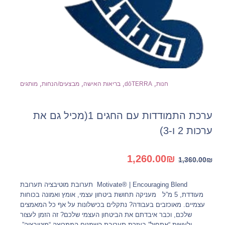
,
,
,
,
חנות
dōTERRA
בריאות האישה
מבצעים/הנחות
מותגים
ערכת התמודדות עם החגים 1(מכיל גם את
ערכות 2 ו-3)
המחיר
המחיר
1,260.00
₪
1,360.00
₪
המקורי
הנוכחי
היה:
הוא:
Motivate® | Encouraging Blend תערובת מוטיבציה תערובת
1,260.00₪.
1,360.00₪.
מעודדת, 5 מ”ל מעניקה תחושת ביטחון עצמי, אומץ ואמונה בכוחות
עצמיים. מאוכזבים בעבודה? נתקלים בכישלונות על אף כל המאמצים
שלכם, וכבר איבדתם את הביטחון העצמי שלכם? זה הזמן לעצור
ולעשות “אתחול” בעזרת תערובת השמנים הממריצה “מוטיבציה”.