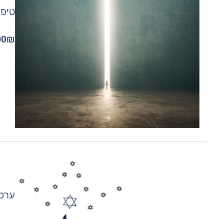
טיפול 
00
₪
ערכת הת