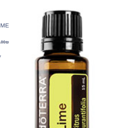
LIME ל
.00
₪
שמ