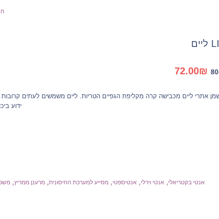
חנ
יים
המחיר
המחיר
72.00
₪
80
המקורי
הנוכחי
היה:
הוא:
ן אתרי ליים מכבישה קרה מקליפת הגפיים הטריות. ליים משמשים לעתים קרובות 
72.00₪.
80.00₪.
ידוע ביכ
,
,
,
,
,
אנטי בקטריאלי
אנטי וירלי
אנטיספטי
מסייע למערכת החיסונית
מרענן ממריץ
משפר