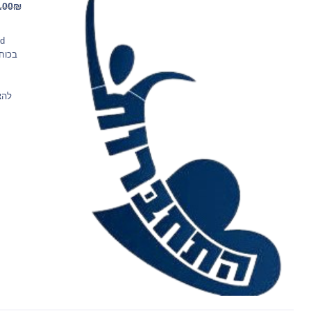
.00
₪
בכוח
להצ