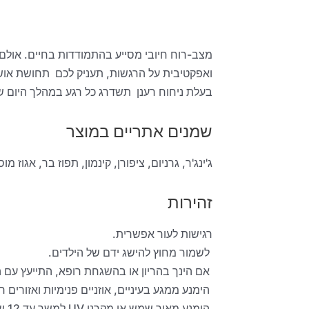
מצב-רוח חיובי מסייע בהתמודדות בחיים. אולם
ואפקטיבית על הרגשות, תעניק לכם תחושת אוש
בעלת ניחוח רענן תשדרג כל רגע במהלך היום ש
שמנים אתריים במוצר
ג'ינג'ר, גרניום, ציפורן, קינמון, תפוז בר, אגוז מ
זהירות
רגישות לעור אפשרית.
לשמור מחוץ להישג ידם של הילדים.
אם הינך בהריון או בהשגחת רופא, התייעץ עם 
הימנע ממגע בעיניים, אוזניים פנימיות ואזורים ר
הימנע מאור שמש או מקרני UV למשך עד 12 שעות לאחר מריחת המוצר