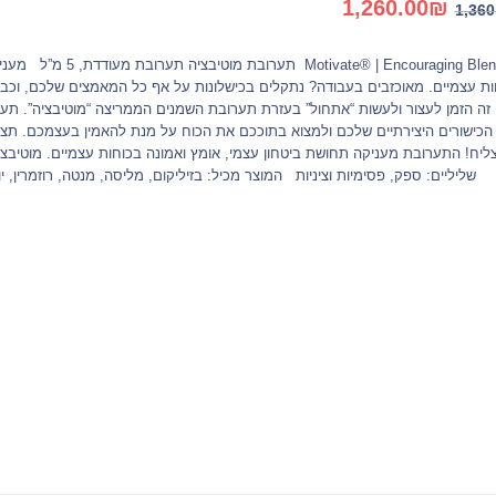
1,260.00
₪
1,360
המקורי
הנוכחי
היה:
הוא:
ate® | Encouraging Blend
1,260.00₪.
1,360.00₪.
ות עצמיים. מאוכזבים בעבודה? נתקלים בכישלונות על אף כל המאמצים שלכם, וכב
זה הזמן לעצור ולעשות “אתחול” בעזרת תערובת השמנים הממריצה “מוטיבציה”. תע
הכישורים היצירתיים שלכם ולמצוא בתוככם את הכוח על מנת להאמין בעצמכם. תצע
ליח! התערובת מעניקה תחושת ביטחון עצמי, אומץ ואמונה בכוחות עצמיים. מוטיבצ
שליליים: ספק, פסימיות וציניות המוצר מכיל: בזיליקום, מליסה, מנטה, רוזמרין, יוזו nsole™ | Comforting Blend