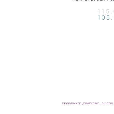
המחיר
המחיר
115
הנוכחי
המקורי
105
היה:
הוא:
105.00₪.
115.00₪.
,
,
איבחונים
בעיות רגשיות
מבצעים/הנחות