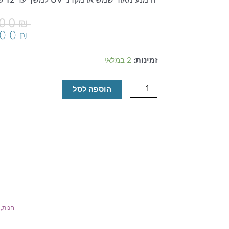
.00
₪
.00
₪
כמות
זמינות:
2 במלאי
של
CHEER
הוספה לסל
TOUCH
עידוד
,
חנות