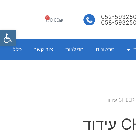
052-59325
0
עגלת
0.00
₪
058-59325
קניות
פתח
ת
סרטונים
המלצות
צור קשר
כללי
וד