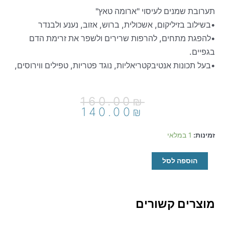
תערובת שמנים לעיסוי "ארומה טאץ"
•בשילוב בזיליקום, אשכולית, ברוש, אזוב, נענע ולבנדר
•להפגת מתחים, להרפות שרירים ולשפר את זרימת הדם
בגפיים.
•בעל תכונות אנטיבקטריאליות, נוגד פטריות, טפילים ווירוסים,
המחיר
המחיר
160.00
₪
הנוכחי
המקורי
140.00
₪
היה:
הוא:
140.00₪.
160.00₪.
כמות
זמינות:
1 במלאי
של
AromaTouch
הוספה לסל
ארומה
טאצ'
מוצרים קשורים