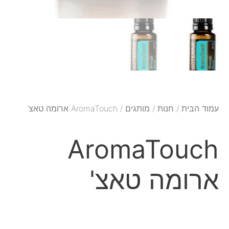
עמוד הבית
/
חנות
/
מותגים
/ AromaTouch ארומה טאצ'
AromaTouch
ארומה טאצ'