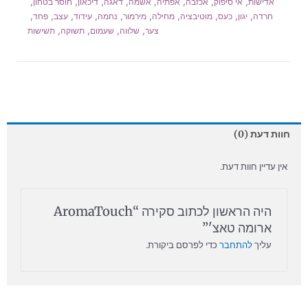
,
,
,
,
,
,
,
,
אדישות
אי סיפוק
אכזבה
אפתיה
אשמה
דאגה
דיכאון
חוסר בטחון
,
,
,
,
,
,
,
,
,
,
חרדה
יגון
כעס
מוטיבציה
מחילה
מירמור
נחמה
עידוד
עצב
פחד
,
,
,
,
צער
שלווה
שעמום
תשוקה
תשישות
חוות דעת (0)
אין עדיין חוות דעת.
היה הראשון לכתוב סקירה “AromaTouch
ארומה טאצ'”
עליך
להתחבר
כדי לפרסם ביקורת.