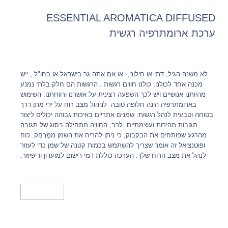
ESSENTIAL AROMATICA DIFFUSED
ערכת ארומתרפיה רגשית
לא משנה הגיל, דתי או חילוני, או אם אתה גר בישראל או בחו"ל , ייש
מכנה אחד לכולנו, כולנו חווים רגשות . הרגשות הם חלק בלתי נמנע
מהיותנו אנושיים ויש לכך השפעה רצינית על אושרנו ורווחתנו. השימוש
בארומתרפיה הינה חלופה טובה לניהול מצב רוח על ידי מתן דרך
בטוחה וטבעית לנהל רגשות. שמנים אתריים באיכות גבוהה יכולים ליצור
תגובות מהירות ועוצמתיים. לרב, החוויה מתחילה בסוג של תגובה
מהרגע שפותחים את הבקבוק, כי ניתן להריח את השמן ממֶרְחָק. כוח
ופוטנציאל זה אומר שצריך להשתמש בכמות קטנה של שמן כדי לעזור
לנהל את מצב הרוח שלך. הערכה כוללת דמי רישום למועדון ודיפיוזר.
מידע נוסף