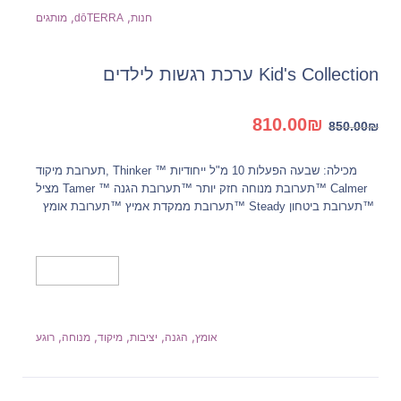
,
,
חנות
dōTERRA
מותגים
Kid's Collection ערכת רגשות לילדים
המחיר
המחיר
810.00
₪
850.00
₪
המקורי
הנוכחי
היה:
הוא:
מכילה: שבעה הפעלות 10 מ"ל ייחודיות ™ Thinker ,תערובת מיקוד
810.00₪.
850.00₪.
Calmer ™תערובת מנוחה חזק יותר ™תערובת הגנה ™ Tamer מציל
™תערובת ביטחון Steady ™תערובת ממקדת אמיץ ™תערובת אומץ
הוספה לסל
,
,
,
,
,
אומץ
הגנה
יציבות
מיקוד
מנוחה
רוגע