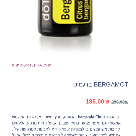
,
,
חנות
dōTERRA
מותגים
BERGAMOT ברגמוט
המחיר
המחיר
185.00
₪
200.00
₪
המקורי
הנוכחי
היה:
הוא:
ברגמוט bergamia Citrus , •מעניק מרץ ומשפר מצב-רוח. •משמש
185.00₪.
200.00₪.
אמצעי הגנה מפני פגיעה בתאי עצבים. •בעל ניחוח מרגיע. •לעתים
קרובות משתמשים בו למטרות עיסוי הודות לתכונות המרגיעות שלו.
•מסייע לניקוי העור. •עוזר לשמור על בריאות מערכת העיכול. •בעל