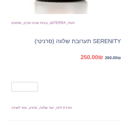
,
,
,
חנות
dōTERRA
בעיות שינה וזכרון
מותגים
SERENITY תערובת שלווה (סרניטי)
המחיר
המחיר
250.00
₪
260.00
₪
המקורי
הנוכחי
היה:
הוא:
250.00₪.
260.00₪.
הוספה לסל
,
,
,
הורדת לחץ
יוצר שלווה
מרגיע
עוזר לשינה