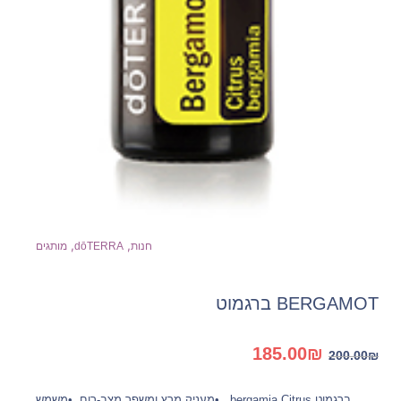
,
,
חנות
dōTERRA
מותגים
BERGAMOT ברגמוט
המחיר
המחיר
185.00
₪
200.00
₪
המקורי
הנוכחי
היה:
הוא:
ברגמוט bergamia Citrus , •מעניק מרץ ומשפר מצב-רוח. •משמש