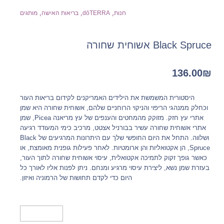
,
,
,
חנות
dōTERRA
בריאות האישה
מותגים
Black Spruce אשוחית שחורה
136.00
₪
היסטורית המשמשת את הילידים האמריקנים לקידום בריאות העור
וכחלק ממנהגי הריפוי והניקוי הרוחניים שלהם, אשוחית שחורה היא שמן
אתרי עץ חזק. מזוקק מהמחטים והענפים של עץ מריאנה Picea, שמן
אתרי אשוחית שחורה עשיר בבורניל אצטט, מרכיב כימי המעודד רגיעה
ושלווה. התחל את היום החופשי שלך עם היתרונות המרגיעים של Black
Spruce, הן אקטואליות והן ארומטיות. לאחר פעילות גופנית מאומצת, או
כאשר גופך זקוק לתמיכה אקטואלית, עיסוי אשוחית שחורה לתוך העור,
בעזרת שמן נשא, ליצירת עיסוי מרגיע ומנחם. ניתן לפנות אליו לאורך כל
היום כדי לקדם תחושות של הרמוניה ואיזון.
מידע נוסף