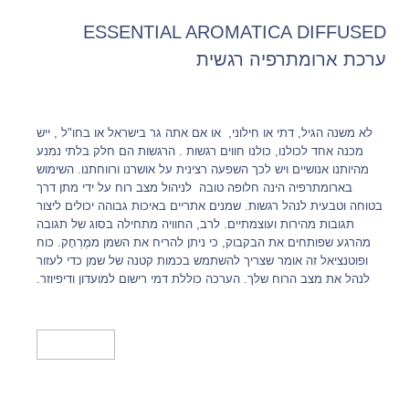
ESSENTIAL AROMATICA DIFFUSED
ערכת ארומתרפיה רגשית
לא משנה הגיל, דתי או חילוני, או אם אתה גר בישראל או בחו"ל , ייש
מכנה אחד לכולנו, כולנו חווים רגשות . הרגשות הם חלק בלתי נמנע
מהיותנו אנושיים ויש לכך השפעה רצינית על אושרנו ורווחתנו. השימוש
בארומתרפיה הינה חלופה טובה לניהול מצב רוח על ידי מתן דרך
בטוחה וטבעית לנהל רגשות. שמנים אתריים באיכות גבוהה יכולים ליצור
תגובות מהירות ועוצמתיים. לרב, החוויה מתחילה בסוג של תגובה
מהרגע שפותחים את הבקבוק, כי ניתן להריח את השמן ממֶרְחָק. כוח
ופוטנציאל זה אומר שצריך להשתמש בכמות קטנה של שמן כדי לעזור
לנהל את מצב הרוח שלך. הערכה כוללת דמי רישום למועדון ודיפיוזר.
מידע נוסף