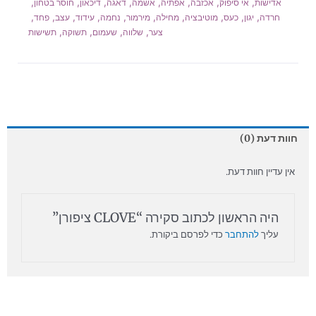
,
,
,
,
,
,
,
,
אדישות
אי סיפוק
אכזבה
אפתיה
אשמה
דאגה
דיכאון
חוסר בטחון
,
,
,
,
,
,
,
,
,
,
חרדה
יגון
כעס
מוטיבציה
מחילה
מירמור
נחמה
עידוד
עצב
פחד
,
,
,
,
צער
שלווה
שעמום
תשוקה
תשישות
חוות דעת (0)
אין עדיין חוות דעת.
היה הראשון לכתוב סקירה “CLOVE ציפורן”
עליך
להתחבר
כדי לפרסם ביקורת.