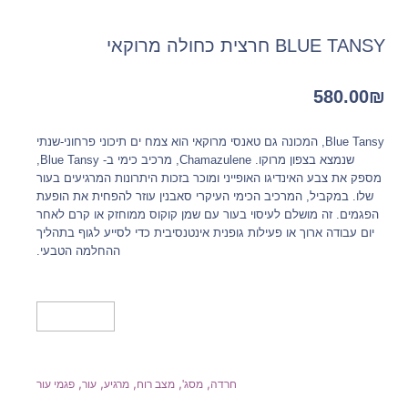
BLUE TANSY חרצית כחולה מרוקאי
580.00
₪
Blue Tansy, המכונה גם טאנסי מרוקאי הוא צמח ים תיכוני פרחוני-שנתי
שנמצא בצפון מרוקו. Chamazulene, מרכיב כימי ב- Blue Tansy,
מספק את צבע האינדיגו האופייני ומוכר בזכות היתרונות המרגיעים בעור
שלו. במקביל, המרכיב הכימי העיקרי סאבנין עוזר להפחית את הופעת
הפגמים. זה מושלם לעיסוי בעור עם שמן קוקוס ממוחזק או קרם לאחר
יום עבודה ארוך או פעילות גופנית אינטנסיבית כדי לסייע לגוף בתהליך
ההחלמה הטבעי.
מידע נוסף
,
,
,
,
,
חרדה
מסג'
מצב רוח
מרגיע
עור
פגמי עור