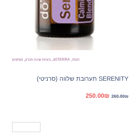
,
,
,
חנות
dōTERRA
בעיות שינה וזכרון
מותגים
SERENITY תערובת שלווה (סרניטי)
המחיר
המחיר
250.00
₪
260.00
₪
המקורי
הנוכחי
היה:
הוא:
250.00₪.
260.00₪.
הוספה לסל