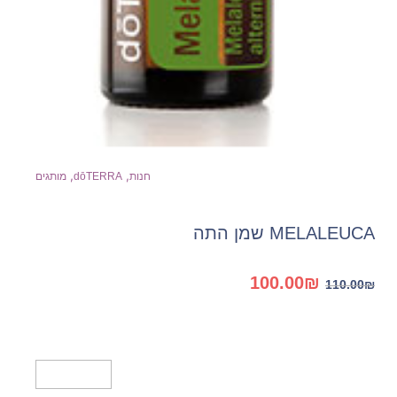
,
,
חנות
dōTERRA
מותגים
MELALEUCA שמן התה
המחיר
המחיר
100.00
₪
110.00
₪
המקורי
הנוכחי
היה:
הוא:
100.00₪.
110.00₪.
מידע נוסף