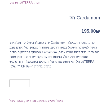
,
,
חנות
dōTERRA
מותגים
Cardamom הל
195.00
₪
קרוב משפחה לג'ינג'ר, Cardamom ידוע כתבלין בישול יקר ועל היותו
מועיל למערכת העיכול במגוון דרכים. ניחוחו המובהק יכול לקדם מצב
רוח חיובי. יליד דרום מזרח אסיה, Cardamom מתווסף לממתקים הודים
מסורתיים ותה בגלל הניחוח והטעם הקרירים והמיני. שמן אתרי
dōTERRA הל הוא מופק מזרעי הל, הגדלים בגואטמלה, תוך שימוש
בתקני בדיקת ה- CPTG ™ שלנו.
מידע נוסף
,
,
,
בישול
מסייע לנשימה
מקרר עור
משפר עיכול