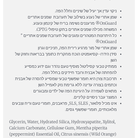
ניקוי עדין אך יעיל של שיניים וחלל הפה.
שמן אתרי של נענע בשילוב של תערובת שמנים אתריים
OnGuard® מרעננים נשימה בריח של קינמון ונענע.
המשחה מכילה שמנים אתרים בתקן טיפולי CPTG.
כל היתרונות המטהרים ומגנים של תערובת שמנים אתריים "
OnGuard®
שמן אתרי של מור מרגיע רירית הפה, חניכיים וגרון
סידן הידרו-קסיאפטיט הוכח מחקרית כתומך בבריאות וחוזק של
השן
ממתיק טבעי קסיליטול מוסיף טעם נהדר וגם ידוע כמסייע
להפחתה של אבנית ורובד חיידקים בחלל הפה.
תרכובת צורן היא חומר שפשוף טבעי שמסייע להסרה של אבנית
וכתמים בצורה עדינה ללא גרימת נזק לאמייל השן
מתאים לשמירה על היגיינת הפה של ילדים ומבוגרים
המוצר עבר ניסויים קליניים.
אינו מכיל פלואור, SLS, SLES, פראבנים, חומרי טעם וריח וצבעים
מלאכותיים, חומרי שפשוף גסים.
Glycerin, Water, Hydrated Silica, Hydroxyapatite, Xylitol,
Calcium Carbonate, Cellulose Gum, Mentha piperita
(peppermint) Essential Oil, Citrus sinensis (Wild Orange)