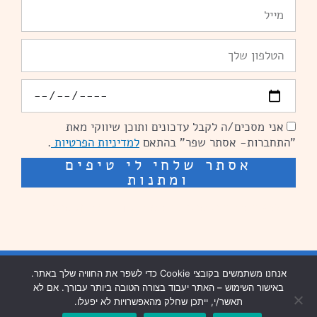
Email
טלפון
יומולדת
אני מסכים/ה לקבל עדכונים ותוכן שיווקי מאת
הסכמה
"התחברות- אסתר שפר" בהתאם
למדיניות הפרטיות
.
אסתר שלחי לי טיפים
ומתנות
שיפור מהירות אתרים: מאיה קידום ובניית אתרים
בניית אתרים נזר מדיה
אנחנו משתמשים בקובצי Cookie כדי לשפר את החוויה שלך באתר.
באישור השימוש – האתר יעבוד בצורה הטובה ביותר עבורך. אם לא
שיפור מהירות אתרים נזר מדיה
תאשר/י, ייתכן שחלק מהאפשרויות לא יפעלו.