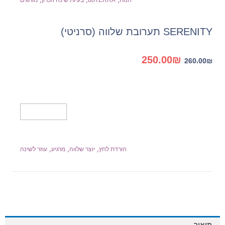
SERENITY תערובת שלווה (סרניטי)
המחיר
המחיר
250.00
₪
260.00
₪
המקורי
הנוכחי
היה:
הוא:
250.00₪.
260.00₪.
הוספה לסל
,
,
,
הורדת לחץ
יוצר שלווה
מרגיע
עוזר לשינה
תיאור