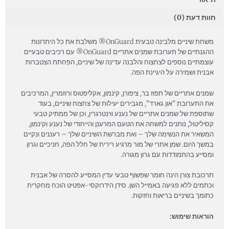
חוות דעת (0)
משחת שיניים מלבינה טבעית OnGuard® משלבת את כל היתרונות
ההגנתיים של תערובת שמנים אתריים OnGuard® עם רכיבים טבעיים
עוצמתיים נוספים לצחצוח והלבנה עדינה של שיניים, הפחתת הצטברות
אבנית ושמירה על היגיינת הפה.
שמנים אתריים של תפוז בר, ציפורן, קינמון, אקליפטוס ורוזמרין, המרכיבים
את התערובת "און גארד", מגבירים יעילות של צחצוח שיניים, בעוד
שתוספת של שמנים אתריים של נענע ווינטרגרין, וכן של ממתיק טבעי
קסיליטול, נותנים למשחה את הטעם המרענן והייחודי של נענע וקינמון,
המשאיר את הנשימה שלך – ואת מברשת השיניים שלך – רעננים ונקיים
במשך היום. שמן אתרי של מור מרגיע רירית של חלל הפה, חניכיים וגרון
ומסייע בהתמודדות עם גרון מגורה.
תרכובת צורן הינה חומר שפשוף טבעי עדין המסייע להסרה של אבנית
וכתמים ללא פגיעה באמייל השן. סידן הידרוקסי-אפטיט הוכח מחקרית
כתומך בשיניים בריאות וחזקות.
הוראות שימוש: