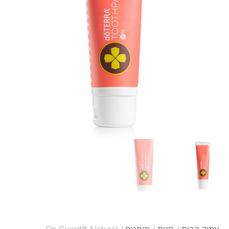
עמוד הבית
/
חנות
/
מותגים
/ On Guard® Natural