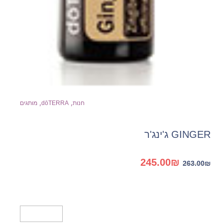
,
,
חנות
dōTERRA
מותגים
GINGER ג'ינג'ר
המחיר
המחיר
245.00
₪
263.00
₪
המקורי
הנוכחי
היה:
הוא:
245.00₪.
263.00₪.
מידע נוסף