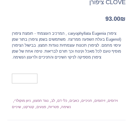
CLOVE ציפורן
93.00
₪
ציפורן caryophyllata Eugenia , המרכיב העוצמתי - חומצת ציפורן
(Eugenol בעלת השפעה ממריצה. משתמשים בשמן ציפורן בתור שמן
עיסוי מחמם. לציפורן תכונות עוצמתיות נוגדות חמצון. בבישול הציפורן
מוסיף טעם לכל מאכל וקינוח וכך תורם לבריאות. טיפה אחת של שמן
ציפורן מספיקה לניקוי השיניים והחניכיים ולרענון הנשימה.
מידע נוסף
,
,
,
,
,
,
,
,
וירוסים
זיהומים
חניכיים
כאבים
כלי דם
לב
נוגד חמצון
ניוון מוקולרי
,
,
,
,
נשימה
פטריות
פצעים
קטרקט
שיניים