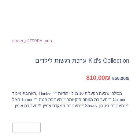
,
,
חנות
dōTERRA
מותגים
Kid's Collection ערכת רגשות לילדים
המחיר
המחיר
810.00
₪
850.00
₪
המקורי
הנוכחי
היה:
הוא:
מכילה: שבעה הפעלות 10 מ"ל ייחודיות ™ Thinker ,תערובת מיקוד
810.00₪.
850.00₪.
Calmer ™תערובת מנוחה חזק יותר ™תערובת הגנה ™ Tamer מציל
™תערובת ביטחון Steady ™תערובת ממקדת אמיץ ™תערובת אומץ
הוספה לסל