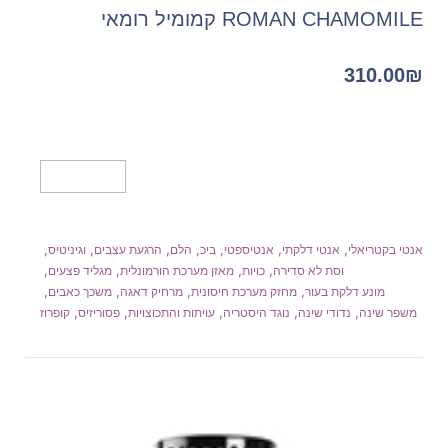
ROMAN CHAMOMILE קמומיל רומאי
310.00
₪
מידע נוסף
,
,
,
,
,
,
,
אנטי בקטריאלי
אנטי דלקתי
אנטיספטי
ביכ
הלם
הרגעת עצבים
וגיניטיס
,
,
,
,
וסת לא סדירה
כויות
מאזן מערכת הורמונלית
מגליד פצעים
,
,
,
,
מונע דלקת בעור
מחזק מערכת חיסונית
מרחיק דאגה
משכך כאבים
,
,
,
,
,
משפר שינה
נדודי שינה
נוגד היסטריה
עויתות והתכוצויות
פסוריזיס
קופרוז