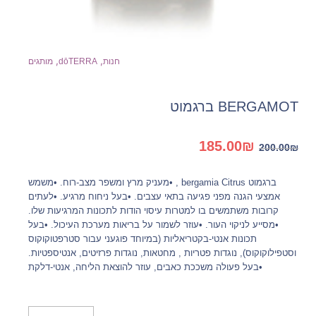
,
,
חנות
dōTERRA
מותגים
BERGAMOT ברגמוט
המחיר
המחיר
185.00
₪
200.00
₪
המקורי
הנוכחי
היה:
הוא:
ברגמוט bergamia Citrus , •מעניק מרץ ומשפר מצב-רוח. •משמש
185.00₪.
200.00₪.
אמצעי הגנה מפני פגיעה בתאי עצבים. •בעל ניחוח מרגיע. •לעתים
קרובות משתמשים בו למטרות עיסוי הודות לתכונות המרגיעות שלו.
•מסייע לניקוי העור. •עוזר לשמור על בריאות מערכת העיכול. •בעל
תכונות אנטי-בקטריאליות (במיוחד פוגעני עבור סטרפטוקוקוס
וסטפילוקוקוס), נוגדות פטריות , מחטאות, נוגדות פרזיטים, אנטיספטיות.
•בעל פעולה משככת כאבים, עוזר להוצאת הליחה, אנטי-דלקת