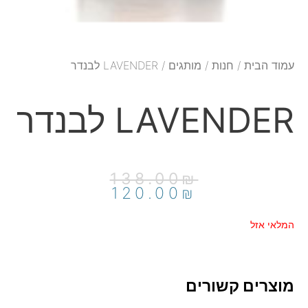
עמוד הבית
/
חנות
/
מותגים
/ LAVENDER לבנדר
LAVENDER לבנדר
המחיר
המחיר
138.00
₪
הנוכחי
המקורי
120.00
₪
היה:
הוא:
138.00₪.
120.00₪.
המלאי אזל
מוצרים קשורים