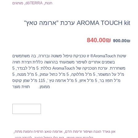
,
,
חנות
dōTERRA
מותגים
AROMA TOUCH kit ערכת ”ארומה טאץ"
המחיר
המחיר
840.00
₪
900.00
₪
המקורי
הנוכחי
היה:
הוא:
שיטת AromaTouch® זו טכניקת טיפול פשוטה וברורה, בה משתמשים
840.00₪.
900.00₪.
בשמנים אתריים לשיפור משמעותי בהרגשה כללית ויצירת חוויה
משחררת. ערכת הטכניקה של AromaTouch כוללת: 5 מ"ל לבנדר, 5
מ"ל על המשמר, 5 מ"ל מללוקה, 5 מ"ל כחול עמוק, 5 מ"ל מנטה, 5
מ"ל תפוז בר, 5 מ"ל איזון, 5 מ"ל ארומה טץ ', 115 מ"ל שמן קוקוס
ממומן. תווית מוצר
הוספה לסל
,
,
און גארד הגנה ושיפור זרימת הדם
ארומה טאצ הרפיה והפגת מתח
,
,
,