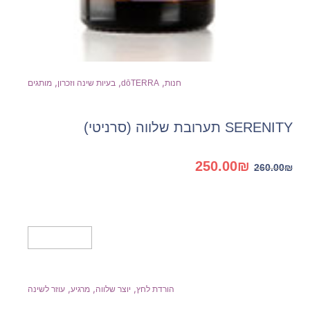
,
,
,
חנות
dōTERRA
בעיות שינה וזכרון
מותגים
SERENITY תערובת שלווה (סרניטי)
המחיר
המחיר
250.00
₪
260.00
₪
המקורי
הנוכחי
היה:
הוא:
250.00₪.
260.00₪.
הוספה לסל
,
,
,
הורדת לחץ
יוצר שלווה
מרגיע
עוזר לשינה