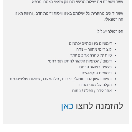
אשר משפרת את יעילות הריפוי והחיזוק שמצוי בצמחי מרפא
אשר ידועים מחקרית על יעילותם באיזון וויסות זרימת הדם , וחיזוק האיזון
ההורמונאלי.
הפורמולה יעיל ל:
דימומים בין ווסתיים\כתמים
קיצור ימי מחזור – נידה
טווח ימי טהרה ארוכים יותר
דימום / הכתמות הקשור להתקן תוך רחמי
פצעים בצוואר הרחם
דימומים גינקולוגיים
בעיות באיזון ההורמונאלי , פוריות , גיל המעבר, שחלות פוליציסטיות
הקלה על כאבי מחזור
אחר לידה / הפלה / ניתוח
להזמנה לחצו
כאן