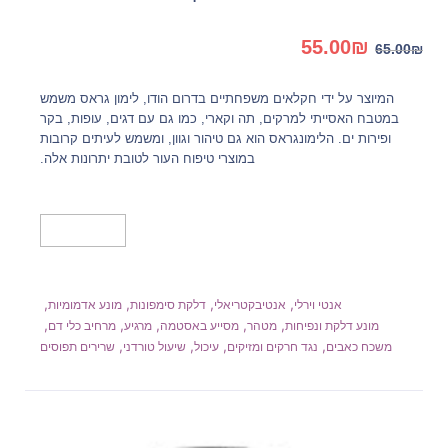
המחיר
המחיר
55.00
₪
65.00
₪
המקורי
הנוכחי
היה:
הוא:
המיוצר על ידי חקלאים משפחתיים בדרום הודו, לימון גראס משמש
55.00₪.
65.00₪.
במטבח האסייתי למרקים, תה וקארי, כמו גם עם דגים, עופות, בקר
ופירות ים. הלימונגראס הוא גם טיהור וגוון, ומשמש לעיתים קרובות
במוצרי טיפוח העור לטובת יתרונות אלה.
מידע נוסף
,
,
,
,
אנטי וירלי
אנטיבקטריאלי
דלקת סימפונות
מונע אדמומיות
,
,
,
,
,
מונע דלקת ונפיחות
מטהר
מסייע באסטמה
מרגיע
מרחיב כלי דם
,
,
,
,
משכח כאבים
נגד חרקים ומזיקים
עיכול
שיעול טורדני
שרירים תפוסים