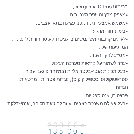
ברגמוט bergamia Citrus ,
•מעניק מרץ ומשפר מצב-רוח.
•משמש אמצעי הגנה מפני פגיעה בתאי עצבים.
•בעל ניחוח מרגיע.
•לעתים קרובות משתמשים בו למטרות עיסוי הודות לתכונות
המרגיעות שלו.
•מסייע לניקוי העור.
•עוזר לשמור על בריאות מערכת העיכול.
•בעל תכונות אנטי-בקטריאליות (במיוחד פוגעני עבור
סטרפטוקוקוס וסטפילוקוקוס), נוגדות פטריות , מחטאות,
נוגדות
פרזיטים, אנטיספטיות.
•בעל פעולה משככת כאבים, עוזר להוצאת הליחה, אנטי-דלקת
המחיר
המחיר
200.00
₪
הנוכחי
המקורי
185.00
₪