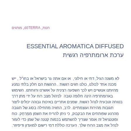
,
,
חנות
dōTERRA
מותגים
ESSENTIAL AROMATICA DIFFUSED
ערכת ארומתרפיה רגשית
לא משנה הגיל, דתי או חילוני, או אם אתה גר בישראל או בחו"ל , ייש
מכנה אחד לכולנו, כולנו חווים רגשות . הרגשות הם חלק בלתי נמנע
מהיותנו אנושיים ויש לכך השפעה רצינית על אושרנו ורווחתנו. השימוש
בארומתרפיה הינה חלופה טובה לניהול מצב רוח על ידי מתן דרך
בטוחה וטבעית לנהל רגשות. שמנים אתריים באיכות גבוהה יכולים ליצור
תגובות מהירות ועוצמתיים. לרב, החוויה מתחילה בסוג של תגובה
מהרגע שפותחים את הבקבוק, כי ניתן להריח את השמן ממֶרְחָק. כוח
ופוטנציאל זה אומר שצריך להשתמש בכמות קטנה של שמן כדי לעזור
לנהל את מצב הרוח שלך. הערכה כוללת דמי רישום למועדון ודיפיוזר.