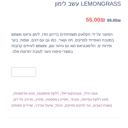
LEMONGRASS עשב לימון
המחיר
המחיר
55.00
₪
65.00
₪
המקורי
הנוכחי
היה:
הוא:
המיוצר על ידי חקלאים משפחתיים בדרום הודו, לימון גראס משמש
55.00₪.
65.00₪.
במטבח האסייתי למרקים, תה וקארי, כמו גם עם דגים, עופות, בקר
ופירות ים. הלימונגראס הוא גם טיהור וגוון, ומשמש לעיתים קרובות
במוצרי טיפוח העור לטובת יתרונות אלה.
מידע נוסף
,
,
,
,
אנטי וירלי
אנטיבקטריאלי
דלקת סימפונות
מונע אדמומיות
,
,
,
,
,
מונע דלקת ונפיחות
מטהר
מסייע באסטמה
מרגיע
מרחיב כלי דם
,
,
,
,
משכח כאבים
נגד חרקים ומזיקים
עיכול
שיעול טורדני
שרירים תפוסים