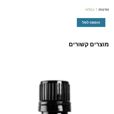
היה:
הוא:
200.00₪.
185.00₪.
כמות
זמינות:
1 במלאי
של
BERGAMOT
הוספה לסל
ברגמוט
מוצרים קשורים