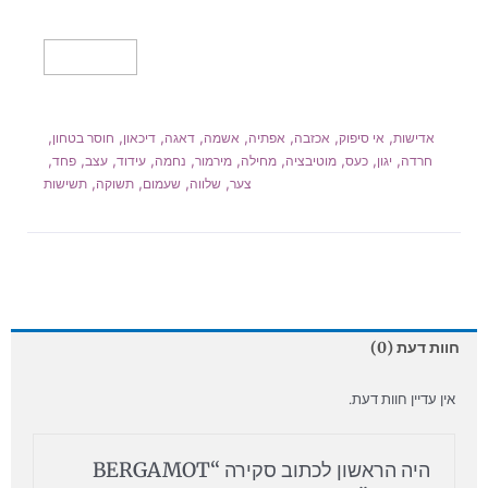
מידע נוסף
,
,
,
,
,
,
,
,
אדישות
אי סיפוק
אכזבה
אפתיה
אשמה
דאגה
דיכאון
חוסר בטחון
,
,
,
,
,
,
,
,
,
,
חרדה
יגון
כעס
מוטיבציה
מחילה
מירמור
נחמה
עידוד
עצב
פחד
,
,
,
,
צער
שלווה
שעמום
תשוקה
תשישות
חוות דעת (0)
אין עדיין חוות דעת.
היה הראשון לכתוב סקירה “BERGAMOT