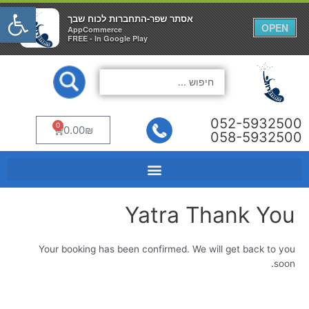
פתח
אסתר שפר-התחברות לכוח שבך
אסתר שפר-התחברות לכוח שבך
×
×
OPEN
OPEN
AppCommerce
AppCommerce
FREE - In Google Play
FREE - In Google Play
ילוג
Search
תוכן
...
052-5932500
0
עגלת
0.00
₪
058-5932500
קניות
Yatra Thank You
Your booking has been confirmed. We will get back to you
soon.