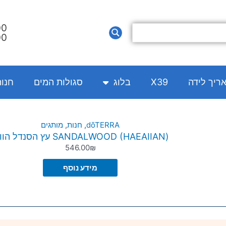
00
00
אריך לידה
X39
בלוג
סגולות המים
חנו
dōTERRA
,
חנות
,
מותגים
(SANDALWOOD (HAEAIIAN עץ הסנדל הוואי
546.00
₪
מידע נוסף