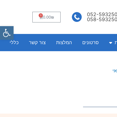
052-59325
0
עגלת
0.00
₪
058-59325
קניות
פתח
ת
סרטונים
המלצות
צור קשר
כללי