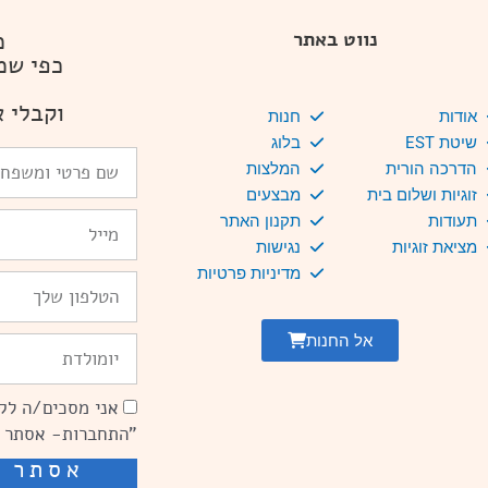
מ
נווט באתר
כפי שמ
וקבלי א
אודות
חנות
שיטת EST
בלוג
שם
הדרכה הורית
המלצות
פרטי
זוגיות ושלום בית
מבצעים
ומשפחה
Email
תעודות
תקנון האתר
מציאת זוגיות
נגישות
מדיניות פרטיות
טלפון
אל החנות
יומולדת
אני מסכים/ה לקב
הסכמה
"התחברות- אסתר 
אסתר ש