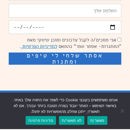
טלפון
יומולדת
אני מסכים/ה לקבל עדכונים ותוכן שיווקי מאת
הסכמה
"התחברות- אסתר שפר" בהתאם
למדיניות הפרטיות
.
אסתר שלחי לי טיפים
ומתנות
שיפור מהירות אתרים: מאיה קידום ובניית אתרים
בניית אתרים נזר מדיה
אנחנו משתמשים בקובצי Cookie כדי לשפר את החוויה שלך באתר.
באישור השימוש – האתר יעבוד בצורה הטובה ביותר עבורך. אם לא
שיפור מהירות אתרים נזר מדיה
תאשר/י, ייתכן שחלק מהאפשרויות לא יפעלו.
מאשר/ת
לא מאשר/ת
מדיניות פרטיות
עיצוב וכתיבה שיווקית: פנדה תקשורת