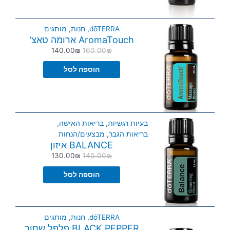
dōTERRA
,
חנות
,
מותגים
AromaTouch ארומה טאצ'
140.00
₪
160.00
₪
הוספה לסל
בעיות רגשיות
,
בריאות האישה
,
בריאות הגבר
,
מבצעים/הנחות
BALANCE איזון
130.00
₪
140.00
₪
הוספה לסל
dōTERRA
,
חנות
,
מותגים
BLACK PEPPER פלפל שחור