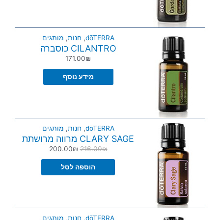
dōTERRA
,
חנות
,
מותגים
CILANTRO כוסברה
171.00
₪
מידע נוסף
dōTERRA
,
חנות
,
מותגים
CLARY SAGE מרווה מרושתת
200.00
₪
216.00
₪
הוספה לסל
dōTERRA
,
חנות
,
מותגים