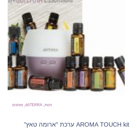
,
,
חנות
dōTERRA
מותגים
AROMA TOUCH kit ערכת ”ארומה טאץ"