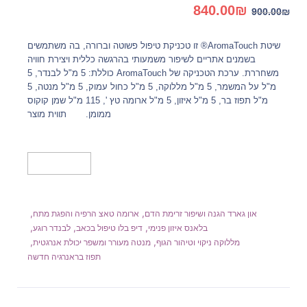
המחיר
המחיר
840.00
₪
900.00
₪
המקורי
הנוכחי
היה:
הוא:
שיטת AromaTouch® זו טכניקת טיפול פשוטה וברורה, בה משתמשים
840.00₪.
900.00₪.
בשמנים אתריים לשיפור משמעותי בהרגשה כללית ויצירת חוויה
משחררת. ערכת הטכניקה של AromaTouch כוללת: 5 מ"ל לבנדר, 5
מ"ל על המשמר, 5 מ"ל מללוקה, 5 מ"ל כחול עמוק, 5 מ"ל מנטה, 5
מ"ל תפוז בר, 5 מ"ל איזון, 5 מ"ל ארומה טץ ', 115 מ"ל שמן קוקוס
ממומן. תווית מוצר
הוספה לסל
,
,
און גארד הגנה ושיפור זרימת הדם
ארומה טאצ הרפיה והפגת מתח
,
,
,
בלאנס איזון פנימי
דיפ בלו טיפול בכאב
לבנדר רוגע
,
,
מללוקה ניקוי וטיהור הגוף
מנטה מעורר ומשפר יכולת אנרגטית
תפוז בראנרגיה חדשה