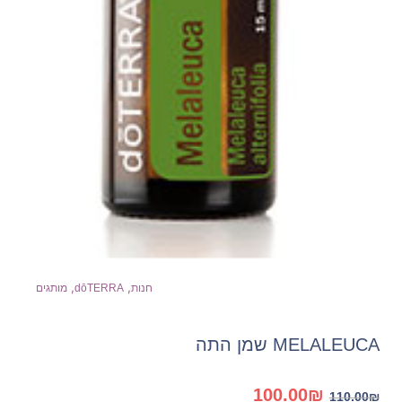
,
,
חנות
dōTERRA
מותגים
MELALEUCA שמן התה
המחיר
המחיר
100.00
₪
110.00
₪