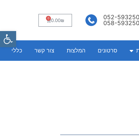
052-59325
0
עגלת
0.00
₪
058-59325
קניות
פתח
ת
סרטונים
המלצות
צור קשר
כללי