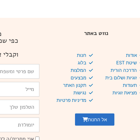
מ
נווט באתר
כפי שמ
וקבלי א
אודות
חנות
שיטת EST
בלוג
שם
הדרכה הורית
המלצות
פרטי
זוגיות ושלום בית
מבצעים
ומשפחה
Email
תעודות
תקנון האתר
מציאת זוגיות
נגישות
מדיניות פרטיות
טלפון
אל החנות
יומולדת
אני מסכים/ה לקב
הסכמה