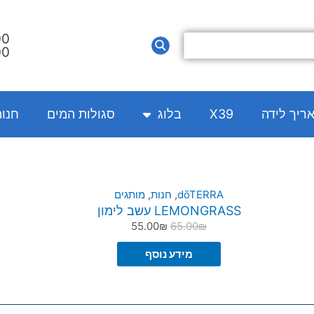
00
00
אריך לידה
X39
בלוג
סגולות המים
חנו
המחיר
המחיר
dōTERRA
,
חנות
,
מותגים
LEMONGRASS עשב לימון
המקורי
הנוכחי
55.00
₪
65.00
₪
היה:
הוא:
55.00₪.
65.00₪.
מידע נוסף