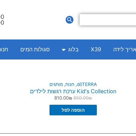
00
00
אריך לידה
X39
בלוג
סגולות המים
חנו
המחיר
המחיר
dōTERRA
,
חנות
,
מותגים
Kid's Collection ערכת רגשות לילדים
המקורי
הנוכחי
810.00
₪
850.00
₪
היה:
הוא:
810.00₪.
850.00₪.
הוספה לסל