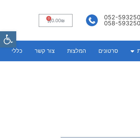
052-59325
0
עגלת
0.00
₪
058-59325
קניות
פתח
ת
סרטונים
המלצות
צור קשר
כללי