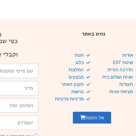
מ
נווט באתר
כפי שמ
וקבלי א
אודות
חנות
שיטת EST
בלוג
שם
הדרכה הורית
המלצות
פרטי
זוגיות ושלום בית
מבצעים
ומשפחה
Email
תעודות
תקנון האתר
מציאת זוגיות
נגישות
מדיניות פרטיות
טלפון
אל החנות
יומולדת