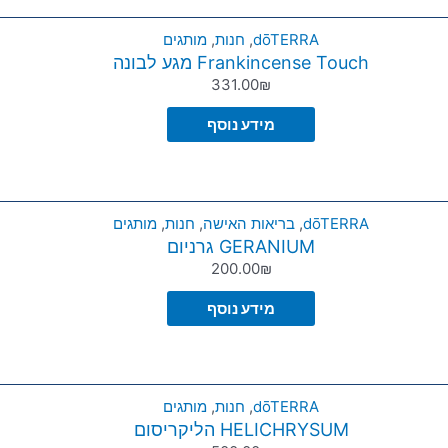
dōTERRA
,
חנות
,
מותגים
Frankincense Touch מגע לבונה
331.00
₪
מידע נוסף
dōTERRA
,
בריאות האישה
,
חנות
,
מותגים
GERANIUM גרניום
200.00
₪
מידע נוסף
dōTERRA
,
חנות
,
מותגים
HELICHRYSUM הליקריסום