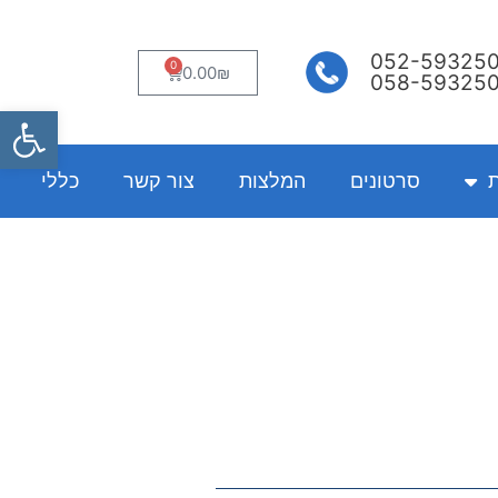
052-59325
0
עגלת
0.00
₪
058-59325
קניות
פתח
ת
סרטונים
המלצות
צור קשר
כללי