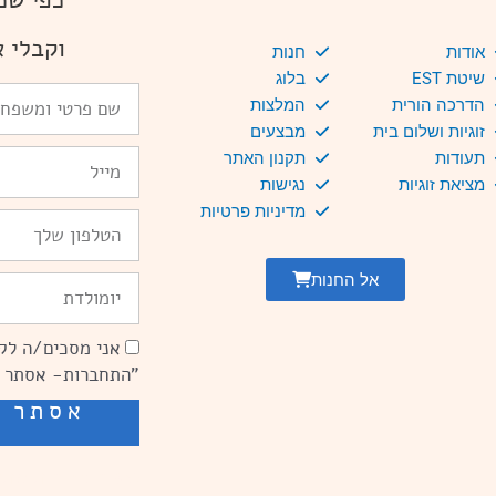
כפי שמ
וקבלי א
אודות
חנות
שיטת EST
בלוג
שם
הדרכה הורית
המלצות
פרטי
זוגיות ושלום בית
מבצעים
ומשפחה
Email
תעודות
תקנון האתר
מציאת זוגיות
נגישות
מדיניות פרטיות
טלפון
אל החנות
יומולדת
אני מסכים/ה לקב
הסכמה
"התחברות- אסתר 
אסתר ש
שיפור מהירות אתר