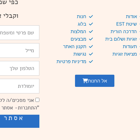
כפי שמ
וקבלי א
אודות
חנות
שיטת EST
בלוג
שם
הדרכה הורית
המלצות
פרטי
זוגיות ושלום בית
מבצעים
ומשפחה
Email
תעודות
תקנון האתר
מציאת זוגיות
נגישות
מדיניות פרטיות
טלפון
אל החנות
יומולדת
אני מסכים/ה לקב
הסכמה
"התחברות- אסתר 
אסתר ש
שיפור מהירות אתר