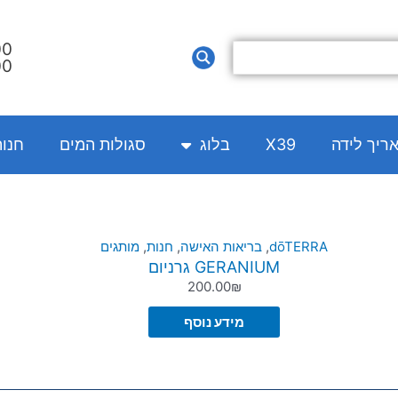
00
00
אריך לידה
X39
בלוג
סגולות המים
חנו
המחיר
המחיר
dōTERRA
,
בריאות האישה
,
חנות
,
מותגים
GERANIUM גרניום
המקורי
הנוכחי
200.00
₪
היה:
הוא:
60.00₪.
68.00₪.
מידע נוסף