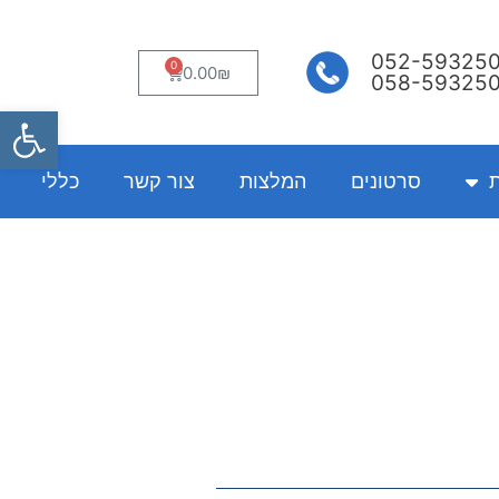
052-59325
0
עגלת
0.00
₪
058-59325
קניות
פתח
ת
סרטונים
המלצות
צור קשר
כללי