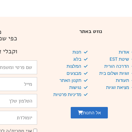
מ
נווט באתר
כפי שמ
וקבלי א
אודות
חנות
שיטת EST
בלוג
שם
הדרכה הורית
המלצות
פרטי
זוגיות ושלום בית
מבצעים
ומשפחה
Email
תעודות
תקנון האתר
מציאת זוגיות
נגישות
מדיניות פרטיות
טלפון
אל החנות
יומולדת
אני מסכים/ה לקב
הסכמה