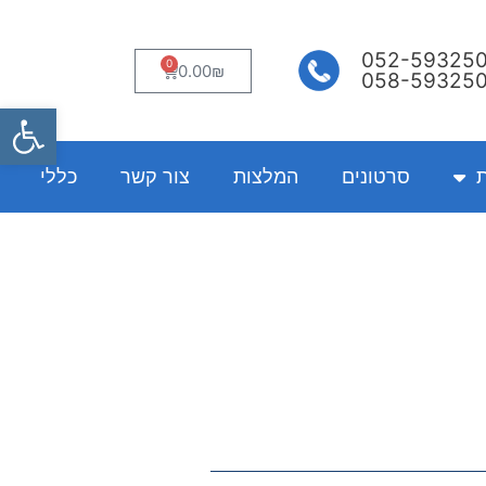
052-59325
0
עגלת
0.00
₪
058-59325
קניות
פתח
ת
סרטונים
המלצות
צור קשר
כללי