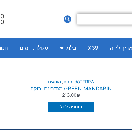
00
00
אריך לידה
X39
בלוג
סגולות המים
חנו
dōTERRA
,
חנות
,
מותגים
GREEN MANDARIN מנדרינה ירוקה
213.00
₪
הוספה לסל