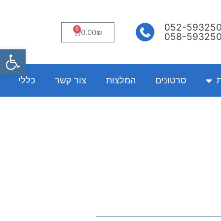
052-59325
0
עגלת
0.00
₪
058-59325
קניות
פתח
ת
סרטונים
המלצות
צור קשר
כללי