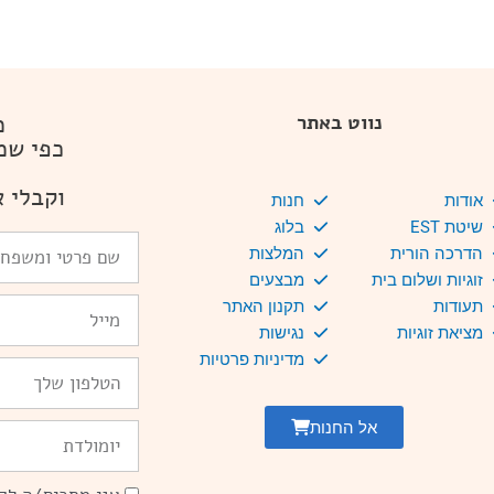
מ
נווט באתר
כפי שמ
וקבלי א
אודות
חנות
שיטת EST
בלוג
שם
הדרכה הורית
המלצות
פרטי
זוגיות ושלום בית
מבצעים
ומשפחה
Email
תעודות
תקנון האתר
מציאת זוגיות
נגישות
מדיניות פרטיות
טלפון
אל החנות
יומולדת