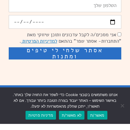
טלפון
יומולדת
אני מסכים/ה לקבל עדכונים ותוכן שיווקי מאת
הסכמה
"התחברות- אסתר שפר" בהתאם
למדיניות הפרטיות
.
אסתר שלחי לי טיפים
ומתנות
שיפור מהירות אתרים: מאיה קידום ובניית אתרים
בניית אתרים נזר מדיה
אנחנו משתמשים בקובצי Cookie כדי לשפר את החוויה שלך באתר.
באישור השימוש – האתר יעבוד בצורה הטובה ביותר עבורך. אם לא
שיפור מהירות אתרים נזר מדיה
תאשר/י, ייתכן שחלק מהאפשרויות לא יפעלו.
מאשר/ת
לא מאשר/ת
מדיניות פרטיות
עיצוב וכתיבה שיווקית: פנדה תקשורת