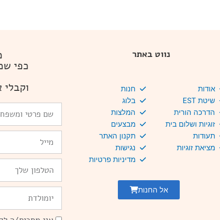
מ
נווט באתר
כפי שמ
וקבלי א
אודות
חנות
שיטת EST
בלוג
שם
הדרכה הורית
המלצות
פרטי
זוגיות ושלום בית
מבצעים
ומשפחה
Email
תעודות
תקנון האתר
מציאת זוגיות
נגישות
מדיניות פרטיות
טלפון
אל החנות
יומולדת
הסכמה