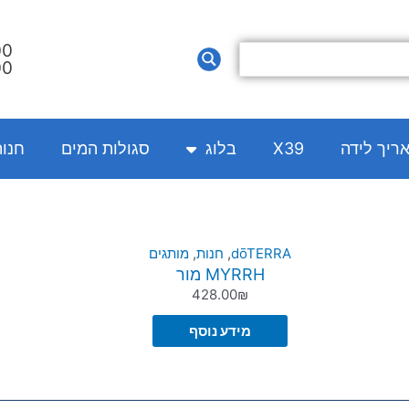
00
00
אריך לידה
X39
בלוג
סגולות המים
חנו
dōTERRA
,
חנות
,
מותגים
MYRRH מור
428.00
₪
מידע נוסף