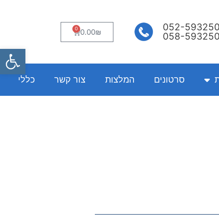
052-59325
0
עגלת
0.00
₪
058-59325
קניות
פתח
ת
סרטונים
המלצות
צור קשר
כללי