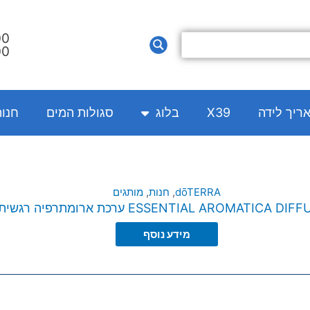
00
00
אריך לידה
X39
בלוג
סגולות המים
חנו
dōTERRA
,
חנות
,
מותגים
ESSENTIAL AROMATICA D ערכת ארומתרפיה רגשית
מידע נוסף