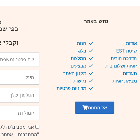
מ
נווט באתר
כפי שמ
וקבלי א
אודות
חנות
שיטת EST
בלוג
שם
הדרכה הורית
המלצות
פרטי
זוגיות ושלום בית
מבצעים
ומשפחה
Email
תעודות
תקנון האתר
מציאת זוגיות
נגישות
מדיניות פרטיות
טלפון
אל החנות
יומולדת
אני מסכים/ה לקב
הסכמה
"התחברות- אסתר 