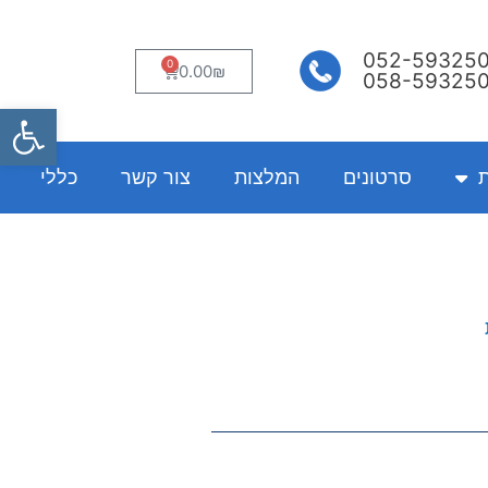
052-59325
0
עגלת
0.00
₪
058-59325
קניות
פתח
ת
סרטונים
המלצות
צור קשר
כללי