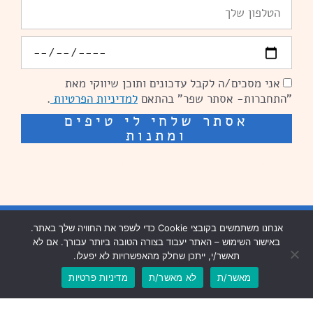
טלפון
יומולדת
אני מסכים/ה לקבל עדכונים ותוכן שיווקי מאת
הסכמה
"התחברות- אסתר שפר" בהתאם
למדיניות הפרטיות
.
אסתר שלחי לי טיפים
ומתנות
שיפור מהירות אתרים: מאיה קידום ובניית אתרים
בניית אתרים נזר מדיה
אנחנו משתמשים בקובצי Cookie כדי לשפר את החוויה שלך באתר.
באישור השימוש – האתר יעבוד בצורה הטובה ביותר עבורך. אם לא
שיפור מהירות אתרים נזר מדיה
תאשר/י, ייתכן שחלק מהאפשרויות לא יפעלו.
מאשר/ת
לא מאשר/ת
מדיניות פרטיות
עיצוב וכתיבה שיווקית: פנדה תקשורת