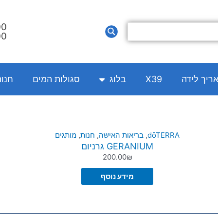
00
00
אריך לידה
X39
בלוג
סגולות המים
חנו
dōTERRA
,
בריאות האישה
,
חנות
,
מותגים
GERANIUM גרניום
200.00
₪
מידע נוסף