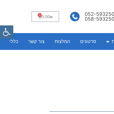
052-59325
0
עגלת
0.00
₪
058-59325
קניות
פתח
ת
סרטונים
המלצות
צור קשר
כללי