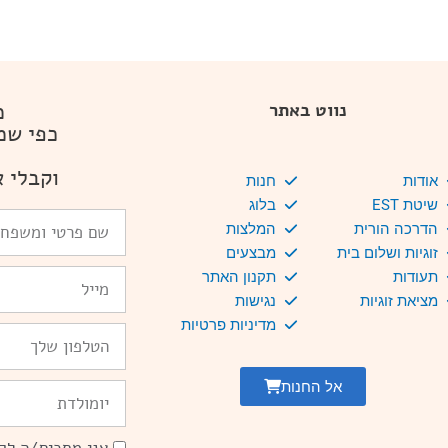
מ
נווט באתר
כפי שמ
וקבלי א
אודות
חנות
שיטת EST
בלוג
שם
הדרכה הורית
המלצות
פרטי
זוגיות ושלום בית
מבצעים
ומשפחה
Email
תעודות
תקנון האתר
מציאת זוגיות
נגישות
מדיניות פרטיות
טלפון
אל החנות
יומולדת
הסכמה