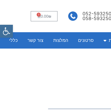
052-59325
0
עגלת
0.00
₪
058-59325
קניות
פתח
ת
סרטונים
המלצות
צור קשר
כללי