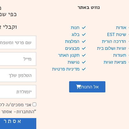
מ
נווט באתר
כפי שמ
וקבלי א
אודות
חנות
שיטת EST
בלוג
שם
הדרכה הורית
המלצות
פרטי
זוגיות ושלום בית
מבצעים
ומשפחה
Email
תעודות
תקנון האתר
מציאת זוגיות
נגישות
מדיניות פרטיות
טלפון
אל החנות
יומולדת
אני מסכים/ה לקב
הסכמה
"התחברות- אסתר 
אסתר ש