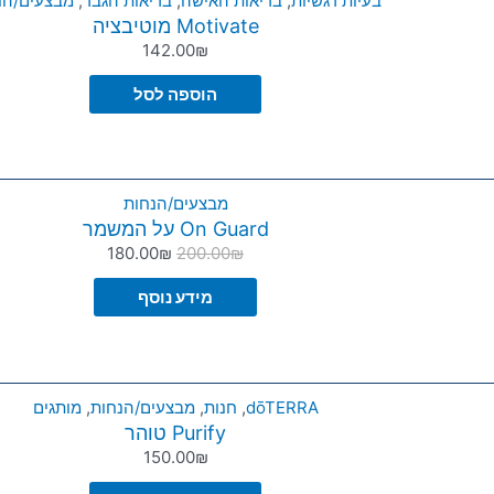
בעיות רגשיות
,
בריאות האישה
,
בריאות הגבר
,
מבצעים/הנ
Motivate מוטיבציה
142.00
₪
הוספה לסל
מבצעים/הנחות
On Guard על המשמר
180.00
₪
200.00
₪
מידע נוסף
dōTERRA
,
חנות
,
מבצעים/הנחות
,
מותגים
Purify טוהר
150.00
₪