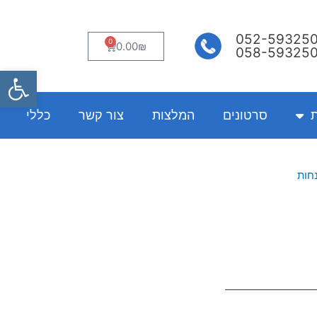
052-59325
0
עגלת
0.00
₪
058-59325
קניות
פתח
ת
סרטונים
המלצות
צור קשר
כללי
חות