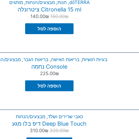
dōTERRA
,
חנות
,
מבצעים/הנחות
,
מותגים
Citronella 15 ml ציטרונלה
140.00
₪
150.00
₪
הוספה לסל
בעיות רגשיות
,
בריאות האישה
,
בריאות הגבר
,
מבצעים/הנ
Console נחמה
225.00
₪
הוספה לסל
כאבי שרירים ושלד
,
מבצעים/הנחות
Deep Blue Touch דיפ בלו מגע
310.00
₪
320.00
₪