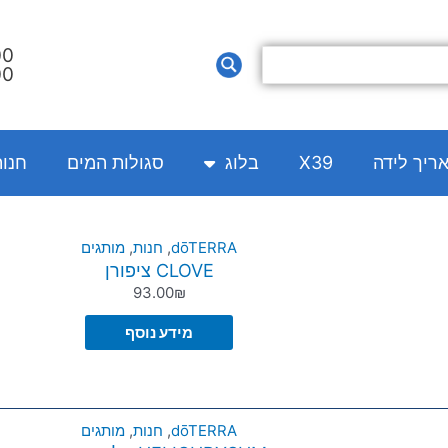
00
00
אריך לידה
X39
בלוג
סגולות המים
חנו
המחיר
המחיר
dōTERRA
,
חנות
,
מותגים
CLOVE ציפורן
המקורי
הנוכחי
93.00
₪
היה:
הוא:
60.00₪.
68.00₪.
מידע נוסף
dōTERRA
,
חנות
,
מותגים