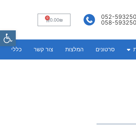
052-59325
0
עגלת
0.00
₪
058-59325
קניות
פתח
ת
סרטונים
המלצות
צור קשר
כללי