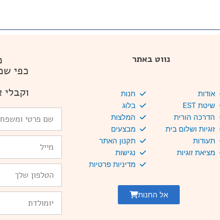
מ
נווט באתר
כפי שמ
וקבלי א
אודות
חנות
שיטת EST
בלוג
שם
הדרכה הורית
המלצות
פרטי
זוגיות ושלום בית
מבצעים
ומשפחה
Email
תעודות
תקנון האתר
מציאת זוגיות
נגישות
מדיניות פרטיות
טלפון
אל החנות
יומולדת