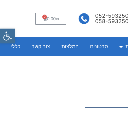
052-59325
0
עגלת
0.00
₪
058-59325
קניות
פתח
ת
סרטונים
המלצות
צור קשר
כללי