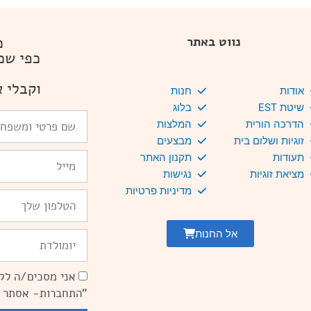
מ
נווט באתר
כפי שמ
וקבלי א
אודות
חנות
שיטת EST
בלוג
שם
הדרכה הורית
המלצות
פרטי
זוגיות ושלום בית
מבצעים
ומשפחה
Email
תעודות
תקנון האתר
מציאת זוגיות
נגישות
מדיניות פרטיות
טלפון
אל החנות
יומולדת
אני מסכים/ה לקב
הסכמה
"התחברות- אסתר 