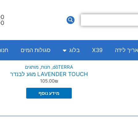
00
00
אריך לידה
X39
בלוג
סגולות המים
חנו
dōTERRA
,
חנות
,
מותגים
LAVENDER TOUCH מגע לבנדר
105.00
₪
מידע נוסף