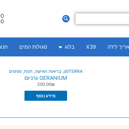
00
00
אריך לידה
X39
בלוג
סגולות המים
חנו
dōTERRA
,
בריאות האישה
,
חנות
,
מותגים
GERANIUM גרניום
200.00
₪
מידע נוסף