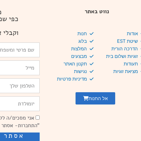
מ
נווט באתר
כפי שמ
וקבלי א
אודות
חנות
שיטת EST
בלוג
שם
הדרכה הורית
המלצות
פרטי
זוגיות ושלום בית
מבצעים
ומשפחה
Email
תעודות
תקנון האתר
מציאת זוגיות
נגישות
מדיניות פרטיות
טלפון
אל החנות
יומולדת
אני מסכים/ה לקב
הסכמה
"התחברות- אסתר 
אסתר ש