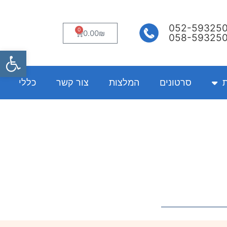
052-59325
0
עגלת
0.00
₪
058-59325
קניות
פתח
ת
סרטונים
המלצות
צור קשר
כללי