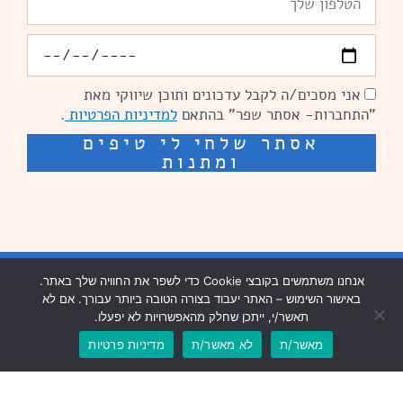
יומולדת
אני מסכים/ה לקבל עדכונים ותוכן שיווקי מאת
הסכמה
"התחברות- אסתר שפר" בהתאם
למדיניות הפרטיות
.
אסתר שלחי לי טיפים
ומתנות
שיפור מהירות אתרים: מאיה קידום ובניית אתרים
בניית אתרים נזר מדיה
אנחנו משתמשים בקובצי Cookie כדי לשפר את החוויה שלך באתר.
באישור השימוש – האתר יעבוד בצורה הטובה ביותר עבורך. אם לא
שיפור מהירות אתרים נזר מדיה
תאשר/י, ייתכן שחלק מהאפשרויות לא יפעלו.
מאשר/ת
לא מאשר/ת
מדיניות פרטיות
עיצוב וכתיבה שיווקית: פנדה תקשורת