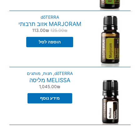
dōTERRA
MARJORAM אזוב תרבותי
113.00
₪
125.00
₪
הוספה לסל
dōTERRA
,
חנות
,
מותגים
MELISSA מליסה
1,045.00
₪
מידע נוסף