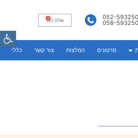
052-59325
0
עגלת
0.00
₪
058-59325
קניות
פתח
ת
סרטונים
המלצות
צור קשר
כללי