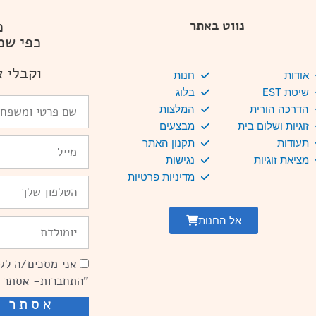
מ
נווט באתר
כפי שמ
וקבלי א
אודות
חנות
שיטת EST
בלוג
שם
הדרכה הורית
המלצות
פרטי
זוגיות ושלום בית
מבצעים
ומשפחה
Email
תעודות
תקנון האתר
מציאת זוגיות
נגישות
מדיניות פרטיות
טלפון
אל החנות
יומולדת
אני מסכים/ה לקב
הסכמה
"התחברות- אסתר 
אסתר ש